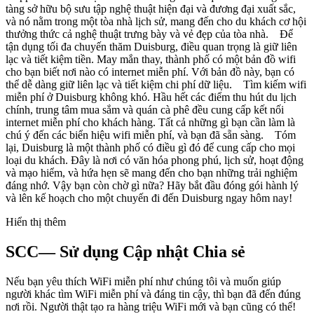
tàng sở hữu bộ sưu tập nghệ thuật hiện đại và đương đại xuất sắc,
và nó nằm trong một tòa nhà lịch sử, mang đến cho du khách cơ hội
thưởng thức cả nghệ thuật trưng bày và vẻ đẹp của tòa nhà. Để
tận dụng tối đa chuyến thăm Duisburg, điều quan trọng là giữ liên
lạc và tiết kiệm tiền. May mắn thay, thành phố có một bản đồ wifi
cho bạn biết nơi nào có internet miễn phí. Với bản đồ này, bạn có
thể dễ dàng giữ liên lạc và tiết kiệm chi phí dữ liệu. Tìm kiếm wifi
miễn phí ở Duisburg không khó. Hầu hết các điểm thu hút du lịch
chính, trung tâm mua sắm và quán cà phê đều cung cấp kết nối
internet miễn phí cho khách hàng. Tất cả những gì bạn cần làm là
chú ý đến các biển hiệu wifi miễn phí, và bạn đã sẵn sàng. Tóm
lại, Duisburg là một thành phố có điều gì đó để cung cấp cho mọi
loại du khách. Đây là nơi có văn hóa phong phú, lịch sử, hoạt động
và mạo hiểm, và hứa hẹn sẽ mang đến cho bạn những trải nghiệm
đáng nhớ. Vậy bạn còn chờ gì nữa? Hãy bắt đầu đóng gói hành lý
và lên kế hoạch cho một chuyến đi đến Duisburg ngay hôm nay!
Hiển thị thêm
SCC— Sử dụng Cập nhật Chia sẻ
Nếu bạn yêu thích WiFi miễn phí như chúng tôi và muốn giúp
người khác tìm WiFi miễn phí và đáng tin cậy, thì bạn đã đến đúng
nơi rồi. Người thật tạo ra hàng triệu WiFi mới và bạn cũng có thể!