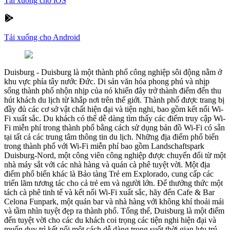
Tải xuống cho iOS
Tải xuống cho Android
Duisburg
-
Duisburg là một thành phố công nghiệp sôi động nằm ở
khu vực phía tây nước Đức. Di sản văn hóa phong phú và nhịp
sống thành phố nhộn nhịp của nó khiến đây trở thành điểm đến thu
hút khách du lịch từ khắp nơi trên thế giới. Thành phố được trang bị
đầy đủ các cơ sở vật chất hiện đại và tiện nghi, bao gồm kết nối Wi-
Fi xuất sắc. Du khách có thể dễ dàng tìm thấy các điểm truy cập Wi-
Fi miễn phí trong thành phố bằng cách sử dụng bản đồ Wi-Fi có sẵn
tại tất cả các trung tâm thông tin du lịch. Những địa điểm phổ biến
trong thành phố với Wi-Fi miễn phí bao gồm Landschaftspark
Duisburg-Nord, một công viên công nghiệp được chuyển đổi từ một
nhà máy sắt với các nhà hàng và quán cà phê tuyệt vời. Một địa
điểm phổ biến khác là Bảo tàng Trẻ em Explorado, cung cấp các
triển lãm tương tác cho cả trẻ em và người lớn. Để thưởng thức một
tách cà phê tinh tế và kết nối Wi-Fi xuất sắc, hãy đến Cafe & Bar
Celona Funpark, một quán bar và nhà hàng với không khí thoải mái
và tầm nhìn tuyệt đẹp ra thành phố. Tổng thể, Duisburg là một điểm
đến tuyệt vời cho các du khách coi trọng các tiện nghi hiện đại và
muốn duy trì kết nối một cách dễ dàng trong suốt thời gian lưu trú