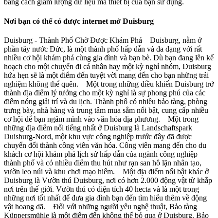
bằng cách giảm lượng dữ liệu mà thiết bị của bạn sử dụng.
Nơi bạn có thể có được internet mở Duisburg
Duisburg - Thành Phố Chờ Được Khám Phá Duisburg, nằm ở
phần tây nước Đức, là một thành phố hấp dẫn và đa dạng với rất
nhiều cơ hội khám phá cùng gia đình và bạn bè. Dù bạn đang lên kế
hoạch cho một chuyến đi cá nhân hay một kỳ nghỉ nhóm, Duisburg
hứa hẹn sẽ là một điểm đến tuyệt vời mang đến cho bạn những trải
nghiệm không thể quên. Một trong những điều khiến Duisburg trở
thành địa điểm lý tưởng cho một kỳ nghỉ là sự phong phú của các
điểm nóng giải trí và du lịch. Thành phố có nhiều bảo tàng, phòng
trưng bày, nhà hàng và trung tâm mua sắm nổi bật, cung cấp nhiều
cơ hội để bạn ngâm mình vào văn hóa địa phương. Một trong
những địa điểm nổi tiếng nhất ở Duisburg là Landschaftspark
Duisburg-Nord, một khu vực công nghiệp trước đây đã được
chuyển đổi thành công viên văn hóa. Công viên mang đến cho du
khách cơ hội khám phá lịch sử hấp dẫn của ngành công nghiệp
thành phố và có nhiều điểm thu hút như rạn san hô lặn nhân tạo,
vườn leo núi và khu chơi mạo hiểm. Một địa điểm nổi bật khác ở
Duisburg là Vườn thú Duisburg, nơi có hơn 2.000 động vật từ khắp
nơi trên thế giới. Vườn thú có diện tích 40 hecta và là một trong
những nơi tốt nhất để đưa gia đình bạn đến tìm hiểu thêm về động
vật hoang dã. Đối với những người yêu nghệ thuật, Bảo tàng
Küppersmühle là một điểm đến không thể bỏ qua ở Duisburg. Bảo