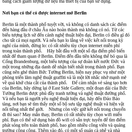
bằng cách giảm lượng dữ liệu mà thiết bị của bạn sử dụng.
Nơi bạn có thể có được internet mở Berlin
Berlin là một thành phố tuyệt vời, và không có danh sách các điểm
đến hàng đầu ở châu Âu nào hoàn thành mà không có nó. Từ các
biểu tượng lịch sử đến cảnh nghệ thuật hiện đại, Berlin có điều gì đó
cho tất cả mọi người. Và nếu bạn lo lắng về việc kết nối trong kỳ
nghỉ của mình, đừng lo: có rất nhiều tùy chọn internet miễn phí
trong toàn thành phố. Hãy bắt đầu với một số địa điểm phổ biến
nhất để tham quan ở Berlin. Điểm đến đầu tiên không thể bỏ qua là
Cổng Brandenburg, một biểu tượng của sự đoàn kết nước Đức và
một trong những địa danh dễ nhận biết nhất trong thành phố. Bạn
cũng nên ghé thăm Bức Tường Berlin, hiện nay phục vụ như một
phòng triển lãm nghệ thuật graffiti và là một lời nhắc nhở mạnh mẽ
về quá khứ chia cắt của thành phố. Để cảm nhận vẻ sáng tạo hơn
của Berlin, hãy dừng lại ở East Side Gallery, một đoạn dài của Bức
Tường Berlin được phủ đầy tranh tường và nghệ thuật đường phố.
Và nếu bạn là người yêu nghệ thuật hiện đại, hãy đến Đảo Bảo
tàng, nơi bạn sẽ tìm thấy một số bộ sưu tập nghệ thuật và hiện vật
nổi tiếng nhất thế giới. Nhưng còn việc giữ kết nối trong chuyến
đi thì sao? May mắn thay, Berlin có rất nhiều tùy chọn wifi miễn
phí. Bạn có thể sử dụng bản đồ wifi có sẵn trực tuyến để tìm điểm
phát sóng trên toàn thành phố, bao gồm nhiều công viên và quảng
trường công cộng. Thêm vào đó, có một số quán cà phê và nhà