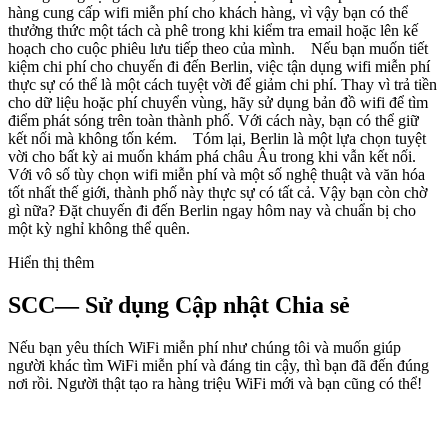
hàng cung cấp wifi miễn phí cho khách hàng, vì vậy bạn có thể
thưởng thức một tách cà phê trong khi kiểm tra email hoặc lên kế
hoạch cho cuộc phiêu lưu tiếp theo của mình. Nếu bạn muốn tiết
kiệm chi phí cho chuyến đi đến Berlin, việc tận dụng wifi miễn phí
thực sự có thể là một cách tuyệt vời để giảm chi phí. Thay vì trả tiền
cho dữ liệu hoặc phí chuyển vùng, hãy sử dụng bản đồ wifi để tìm
điểm phát sóng trên toàn thành phố. Với cách này, bạn có thể giữ
kết nối mà không tốn kém. Tóm lại, Berlin là một lựa chọn tuyệt
vời cho bất kỳ ai muốn khám phá châu Âu trong khi vẫn kết nối.
Với vô số tùy chọn wifi miễn phí và một số nghệ thuật và văn hóa
tốt nhất thế giới, thành phố này thực sự có tất cả. Vậy bạn còn chờ
gì nữa? Đặt chuyến đi đến Berlin ngay hôm nay và chuẩn bị cho
một kỳ nghỉ không thể quên.
Hiển thị thêm
SCC— Sử dụng Cập nhật Chia sẻ
Nếu bạn yêu thích WiFi miễn phí như chúng tôi và muốn giúp
người khác tìm WiFi miễn phí và đáng tin cậy, thì bạn đã đến đúng
nơi rồi. Người thật tạo ra hàng triệu WiFi mới và bạn cũng có thể!