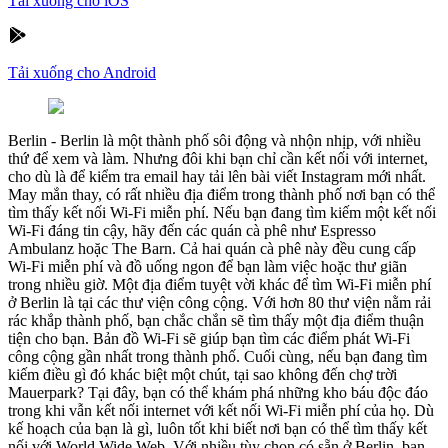
Tải xuống cho iOS
Tải xuống cho Android
Berlin
-
Berlin là một thành phố sôi động và nhộn nhịp, với nhiều
thứ để xem và làm. Nhưng đôi khi bạn chỉ cần kết nối với internet,
cho dù là để kiểm tra email hay tải lên bài viết Instagram mới nhất.
May mắn thay, có rất nhiều địa điểm trong thành phố nơi bạn có thể
tìm thấy kết nối Wi-Fi miễn phí. Nếu bạn đang tìm kiếm một kết nối
Wi-Fi đáng tin cậy, hãy đến các quán cà phê như Espresso
Ambulanz hoặc The Barn. Cả hai quán cà phê này đều cung cấp
Wi-Fi miễn phí và đồ uống ngon để bạn làm việc hoặc thư giãn
trong nhiều giờ. Một địa điểm tuyệt vời khác để tìm Wi-Fi miễn phí
ở Berlin là tại các thư viện công cộng. Với hơn 80 thư viện nằm rải
rác khắp thành phố, bạn chắc chắn sẽ tìm thấy một địa điểm thuận
tiện cho bạn. Bản đồ Wi-Fi sẽ giúp bạn tìm các điểm phát Wi-Fi
công cộng gần nhất trong thành phố. Cuối cùng, nếu bạn đang tìm
kiếm điều gì đó khác biệt một chút, tại sao không đến chợ trời
Mauerpark? Tại đây, bạn có thể khám phá những kho báu độc đáo
trong khi vẫn kết nối internet với kết nối Wi-Fi miễn phí của họ. Dù
kế hoạch của bạn là gì, luôn tốt khi biết nơi bạn có thể tìm thấy kết
nối với World Wide Web. Với nhiều tùy chọn có sẵn ở Berlin, bạn