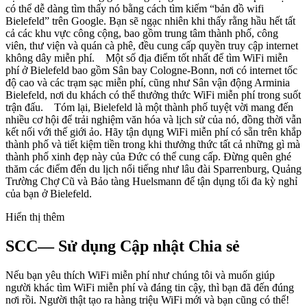
có thể dễ dàng tìm thấy nó bằng cách tìm kiếm “bản đồ wifi
Bielefeld” trên Google. Bạn sẽ ngạc nhiên khi thấy rằng hầu hết tất
cả các khu vực công cộng, bao gồm trung tâm thành phố, công
viên, thư viện và quán cà phê, đều cung cấp quyền truy cập internet
không dây miễn phí. Một số địa điểm tốt nhất để tìm WiFi miễn
phí ở Bielefeld bao gồm Sân bay Cologne-Bonn, nơi có internet tốc
độ cao và các trạm sạc miễn phí, cũng như Sân vận động Arminia
Bielefeld, nơi du khách có thể thưởng thức WiFi miễn phí trong suốt
trận đấu. Tóm lại, Bielefeld là một thành phố tuyệt vời mang đến
nhiều cơ hội để trải nghiệm văn hóa và lịch sử của nó, đồng thời vẫn
kết nối với thế giới ảo. Hãy tận dụng WiFi miễn phí có sẵn trên khắp
thành phố và tiết kiệm tiền trong khi thưởng thức tất cả những gì mà
thành phố xinh đẹp này của Đức có thể cung cấp. Đừng quên ghé
thăm các điểm đến du lịch nổi tiếng như lâu đài Sparrenburg, Quảng
Trường Chợ Cũ và Bảo tàng Huelsmann để tận dụng tối đa kỳ nghỉ
của bạn ở Bielefeld.
Hiển thị thêm
SCC— Sử dụng Cập nhật Chia sẻ
Nếu bạn yêu thích WiFi miễn phí như chúng tôi và muốn giúp
người khác tìm WiFi miễn phí và đáng tin cậy, thì bạn đã đến đúng
nơi rồi. Người thật tạo ra hàng triệu WiFi mới và bạn cũng có thể!