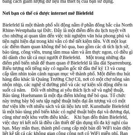
bằng cách giảm lượng dữ liệu mà thiết bị của bạn sử dụng.
Nơi bạn có thể có được internet mở Bielefeld
Bielefeld là một thành phố sôi động nằm ở phần đông bắc của North
Rhine-Westphalia tại Đức. Đây là một điểm đến du lịch tuyệt vời
cho những ai quan tâm đến việc trải nghiệm văn hóa phong phú và
tiện nghi hiện đại trong khi vẫn có thể tiết kiệm tiền. Với một loạt
các điểm tham quan không thể bỏ qua, bao gồm các di tích lịch sử,
bảo tàng, công viên, trung tâm mua sắm và ẩm thực ngon, có điều gì
đó dành cho tất cả mọi người ở Bielefeld. Một trong những địa
điểm phổ biến nhất để tham quan ở Bielefeld là lâu đài Sparrenburg.
Biểu tượng nổi tiếng này có nguồn gốc từ đầu thế kỷ 13 và cung
cấp tầm nhìn toàn cảnh ngoạn mục về thành phố. Một điểm thu hút
hàng đầu khác là Quảng Trường Chợ Cũ, nơi có một chợ nông sản
nhộn nhịp, các nghệ sĩ đường phố và các sự kiện sôi động diễn ra
suốt cả năm. Đối với những ai yêu thích lịch sử và nghệ thuật,
Bảo tàng Huelsmann là một địa điểm không thể bỏ qua. Tổ chức
này trưng bày bộ sưu tập nghệ thuật hiện đại ấn tượng và có một
thư viện lớn với nhiều sách và tài liệu lưu trữ. Kunsthalle Bielefeld
là một bảo tàng phổ biến khác có nghệ thuật hiện đại và đương đại,
cũng như một khu vườn điêu khắc. Khi bạn đến thăm Bielefeld,
việc duy trì kết nối là điều cần thiết để tận dụng tối đa kỳ nghỉ của
bạn. May mắn thay, thành phố cung cấp một bản đồ WiFi toàn diện
liệt kê tất cả các không gian công cộng nơi có WiFi miễn phí. Bạn