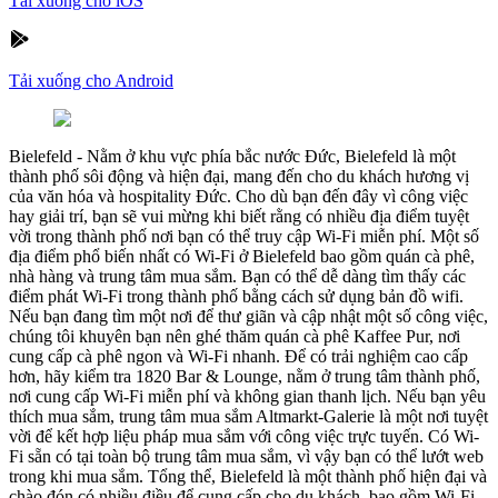
Tải xuống cho iOS
Tải xuống cho Android
Bielefeld
-
Nằm ở khu vực phía bắc nước Đức, Bielefeld là một
thành phố sôi động và hiện đại, mang đến cho du khách hương vị
của văn hóa và hospitality Đức. Cho dù bạn đến đây vì công việc
hay giải trí, bạn sẽ vui mừng khi biết rằng có nhiều địa điểm tuyệt
vời trong thành phố nơi bạn có thể truy cập Wi-Fi miễn phí. Một số
địa điểm phổ biến nhất có Wi-Fi ở Bielefeld bao gồm quán cà phê,
nhà hàng và trung tâm mua sắm. Bạn có thể dễ dàng tìm thấy các
điểm phát Wi-Fi trong thành phố bằng cách sử dụng bản đồ wifi.
Nếu bạn đang tìm một nơi để thư giãn và cập nhật một số công việc,
chúng tôi khuyên bạn nên ghé thăm quán cà phê Kaffee Pur, nơi
cung cấp cà phê ngon và Wi-Fi nhanh. Để có trải nghiệm cao cấp
hơn, hãy kiểm tra 1820 Bar & Lounge, nằm ở trung tâm thành phố,
nơi cung cấp Wi-Fi miễn phí và không gian thanh lịch. Nếu bạn yêu
thích mua sắm, trung tâm mua sắm Altmarkt-Galerie là một nơi tuyệt
vời để kết hợp liệu pháp mua sắm với công việc trực tuyến. Có Wi-
Fi sẵn có tại toàn bộ trung tâm mua sắm, vì vậy bạn có thể lướt web
trong khi mua sắm. Tổng thể, Bielefeld là một thành phố hiện đại và
chào đón có nhiều điều để cung cấp cho du khách, bao gồm Wi-Fi