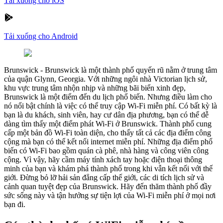
Tải xuống cho iOS
Tải xuống cho Android
Brunswick
-
Brunswick là một thành phố quyến rũ nằm ở trung tâm
của quận Glynn, Georgia. Với những ngôi nhà Victorian lịch sử,
khu vực trung tâm nhộn nhịp và những bãi biển xinh đẹp,
Brunswick là một điểm đến du lịch phổ biến. Nhưng điều làm cho
nó nổi bật chính là việc có thể truy cập Wi-Fi miễn phí. Có bất kỳ là
bạn là du khách, sinh viên, hay cư dân địa phương, bạn có thể dễ
dàng tìm thấy một điểm phát Wi-Fi ở Brunswick. Thành phố cung
cấp một bản đồ Wi-Fi toàn diện, cho thấy tất cả các địa điểm công
cộng mà bạn có thể kết nối internet miễn phí. Những địa điểm phổ
biến có Wi-Fi bao gồm quán cà phê, nhà hàng và công viên công
cộng. Vì vậy, hãy cầm máy tính xách tay hoặc điện thoại thông
minh của bạn và khám phá thành phố trong khi vẫn kết nối với thế
giới. Đừng bỏ lỡ hải sản đẳng cấp thế giới, các di tích lịch sử và
cảnh quan tuyệt đẹp của Brunswick. Hãy đến thăm thành phố đầy
sức sống này và tận hưởng sự tiện lợi của Wi-Fi miễn phí ở mọi nơi
bạn đi.