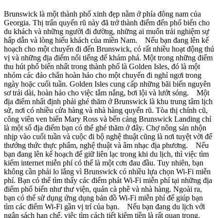
Brunswick là một thành phố xinh đẹp nằm ở phía đông nam của
Georgia. Thị trấn quyến rũ này đã trở thành điểm đến phổ biến cho
du khách và những người đi đường, những ai muốn trải nghiệm sự
hấp dẫn và lòng hiếu khách của miền Nam. Nếu bạn đang lên kế
hoạch cho một chuyến đi đến Brunswick, có rất nhiều hoạt động thú
vị và những địa điểm nổi tiếng để khám phá. Một trong những điểm
thu hút phổ biến nhất trong thành phố là Golden Isles, đó là một
nhóm các đảo chắn hoàn hảo cho một chuyến đi nghỉ ngơi trong
ngày hoặc cuối tuần. Golden Isles cung cấp những bãi biển nguyên
sơ trải dài, hoàn hảo cho việc tắm nắng, bơi lội và lướt sóng. Một
địa điểm nhất định phải ghé thăm ở Brunswick là khu trung tâm lịch
sử, nơi có nhiều cửa hàng và nhà hàng quyến rũ. Tòa thị chính cũ,
công viên ven biển Mary Ross và bến cảng Brunswick Landing chỉ
là một số địa điểm bạn có thể ghé thăm ở đây. Chợ nông sản nhộn
nhịp vào cuối tuần và cuộc đi bộ nghệ thuật cũng là nơi tuyệt vời để
thưởng thức thực phẩm, nghệ thuật và âm nhạc địa phương. Nếu
bạn đang lên kế hoạch để giữ liên lạc trong khi du lịch, thì việc tìm
kiếm internet miễn phí có thể là một cơn đau đầu. Tuy nhiên, bạn
không cần phải lo lắng vì Brunswick có nhiều lựa chọn Wi-Fi miễn
phí. Bạn có thể tìm thấy các điểm phát Wi-Fi miễn phí tại những địa
điểm phổ biến như thư viện, quán cà phê và nhà hàng. Ngoài ra,
bạn có thể sử dụng ứng dụng bản đồ Wi-Fi miễn phí để giúp bạn
tìm các điểm Wi-Fi gần vị trí của bạn. Nếu bạn đang du lịch với
ngân sách hạn chế, việc tìm cách tiết kiệm tiền là rất quan trọng.