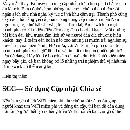
May mắn thay, Brunswick cung cấp nhiều lựa chọn phải chăng cho
du khách. Bạn có thể chọn những lựa chọn chỗ ở thân thiện với
ngân sách như nhà nghỉ, ký túc xá và khu cắm trại. Thành phố cũng
đầy các nhà hàng giá cả phải chăng cung cấp món ăn miền Nam
ngon miệng, như hải sản và grits. Tóm lại, Brunswick là một
thành phố có rất nhiều điều để mang đến cho du khách. Với những
bãi biển dài, khu trung tâm lịch sử và người dân địa phương hiếu
khách, đây là điểm đến hoàn hảo cho những ai muốn trải nghiệm sự
quyến rũ của miền Nam. Hơn nữa, với Wi-Fi miễn phí có sẵn trên
toàn thành phố, việc giữ liên lạc và tìm kiếm internet miễn phí trở
nên dễ dàng. Hãy lên kế hoạch cho chuyến du lịch và tiết kiệm tiền
ngay bây giờ, để bạn không bỏ lỡ những trải nghiệm thú vị nhất mà
Brunswick có thể mang lại.
Hiển thị thêm
SCC— Sử dụng Cập nhật Chia sẻ
Nếu bạn yêu thích WiFi miễn phí như chúng tôi và muốn giúp
người khác tìm WiFi miễn phí và đáng tin cậy, thì bạn đã đến đúng
nơi rồi. Người thật tạo ra hàng triệu WiFi mới và bạn cũng có thể!