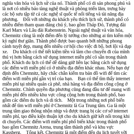
nghĩa văn hóa và lịch sử của nó. Thành phố có di sản phong phú và
là nơi có nhiều bảo tàng nghệ thuật và phòng triển lãm, trưng bày
các bộ sưu tập từ cả các nghệ sĩ quốc tế nổi tiếng và tài năng địa
phương. Đối với những du khách yêu thích lịch sử, thành phố có
nhiều điểm tham quan đáng chú ý, bao gồm Tháp Đỏ, Tượng đài
Karl Marx và Lâu đài Rabenstein. Ngoài nghệ thuật và văn hóa,
Chemnitz cũng là một điểm đến lý tưởng cho những ai tìm kiếm một
kỳ nghỉ thư giãn. Thành phố được bao quanh bởi những phong
cảnh tuyệt đẹp, mang đến nhiều cơ hội cho việc đi bộ, bơi lội và đạp
xe. Du khách có thể tiết kiệm tiền và làm cho chuyến đi của mình
thú vị hơn bằng cách sử dụng internet miễn phí có sẵn trong thành
phố. Khách du lịch có thể dễ dàng giữ liên lạc bằng cách sử dụng
các điểm wifi miễn phí có ở nhiều địa điểm khác nhau. Nếu bạn dự
định đến Chemnitz, hãy chắc chắn kiểm tra bản đồ wifi để tìm các
điểm wifi miễn phí gần vị trí của bạn. Bạn có thể tìm thấy internet
miễn phí tại nhiều quán cà phê, nhà hàng và địa điểm công cộng ở
Chemnitz. Chính quyền địa phương cũng đang đầu tư để mang wifi
miễn phí đến nhiều khu vực công cộng hơn trong thành phố, bao
gồm các điểm du lịch và di tích. Một trong những nơi phổ biến
nhất để tìm wifi miễn phí ở Chemnitz là Ga Trung tâm. Ga là một
trung tâm giao thông nhộn nhịp và được trang bị các cơ sở internet
miễn phí, tạo điều kiện thuận lợi cho du khách giữ kết nối trong khi
di chuyển. Các điểm wifi miễn phí phổ biến khác trong thành phố
bao gồm Chemnitz Arena, trung tâm thành phố và khu vực
Kassberg. Tổng kết, Chemnitz là một điểm đến du lịch tuyệt vời