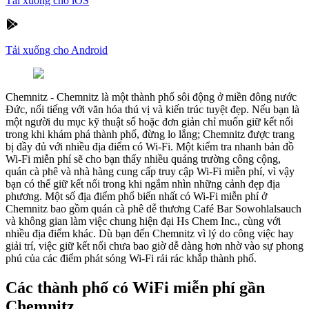
Tải xuống cho iOS
Tải xuống cho Android
Chemnitz
-
Chemnitz là một thành phố sôi động ở miền đông nước
Đức, nổi tiếng với văn hóa thú vị và kiến trúc tuyệt đẹp. Nếu bạn là
một người du mục kỹ thuật số hoặc đơn giản chỉ muốn giữ kết nối
trong khi khám phá thành phố, đừng lo lắng; Chemnitz được trang
bị đầy đủ với nhiều địa điểm có Wi-Fi. Một kiểm tra nhanh bản đồ
Wi-Fi miễn phí sẽ cho bạn thấy nhiều quảng trường công cộng,
quán cà phê và nhà hàng cung cấp truy cập Wi-Fi miễn phí, vì vậy
bạn có thể giữ kết nối trong khi ngắm nhìn những cảnh đẹp địa
phương. Một số địa điểm phổ biến nhất có Wi-Fi miễn phí ở
Chemnitz bao gồm quán cà phê dễ thương Café Bar Sowohlalsauch
và không gian làm việc chung hiện đại Hs Chem Inc., cùng với
nhiều địa điểm khác. Dù bạn đến Chemnitz vì lý do công việc hay
giải trí, việc giữ kết nối chưa bao giờ dễ dàng hơn nhờ vào sự phong
phú của các điểm phát sóng Wi-Fi rải rác khắp thành phố.
Các thành phố có WiFi miễn phí gần
Chemnitz