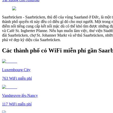
Saarbrücken
-
Saarbrücken, thủ đô của vùng Saarland ở Đức, là một 
thành phố quyến rũ này đều có điều gì đó cho mọi người. Một trong n
điểm nổi tiếng cung cấp kết nối mặc dù có thể khó tìm được những đị
và Café St. Ingberter Pfanne. Nếu bạn muốn làm việc, thư viện Stad
đài Saarbrücken, chợ St. Johanner Markt và sở thú Saarbrücken, nh
phá vẻ đẹp kỳ diệu của Saarbrücken.
Các thành phố có WiFi miễn phí gần Saar
Luxembourg City
763
WiFi miễn phí
Vandœuvre-lès-Nancy
117
WiFi miễn phí