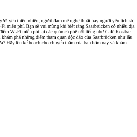
ười yêu thiên nhiên, người đam mê nghệ thuật hay người yêu lịch sử,
-Fi miễn phí. Bạn sẽ vui mừng khi biết rằng Saarbrücken có nhiều địa
điểm Wi-Fi miễn phí tại các quán cà phê nổi tiếng như Café Kostbar
quên khám phá những điểm tham quan độc đáo của Saarbrücken như lâu
 nữa? Hãy lên kế hoạch cho chuyến thăm của bạn hôm nay và khám