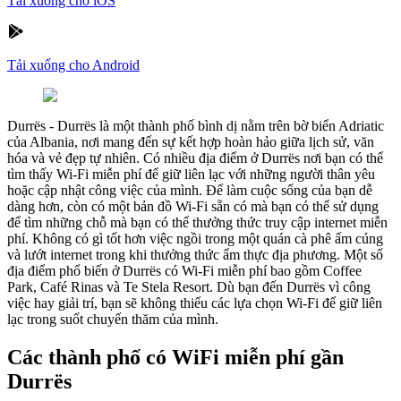
Tải xuống cho iOS
Tải xuống cho Android
Durrës
-
Durrës là một thành phố bình dị nằm trên bờ biển Adriatic
của Albania, nơi mang đến sự kết hợp hoàn hảo giữa lịch sử, văn
hóa và vẻ đẹp tự nhiên. Có nhiều địa điểm ở Durrës nơi bạn có thể
tìm thấy Wi-Fi miễn phí để giữ liên lạc với những người thân yêu
hoặc cập nhật công việc của mình. Để làm cuộc sống của bạn dễ
dàng hơn, còn có một bản đồ Wi-Fi sẵn có mà bạn có thể sử dụng
để tìm những chỗ mà bạn có thể thưởng thức truy cập internet miễn
phí. Không có gì tốt hơn việc ngồi trong một quán cà phê ấm cúng
và lướt internet trong khi thưởng thức ẩm thực địa phương. Một số
địa điểm phổ biến ở Durrës có Wi-Fi miễn phí bao gồm Coffee
Park, Café Rinas và Te Stela Resort. Dù bạn đến Durrës vì công
việc hay giải trí, bạn sẽ không thiếu các lựa chọn Wi-Fi để giữ liên
lạc trong suốt chuyến thăm của mình.
Các thành phố có WiFi miễn phí gần
Durrës