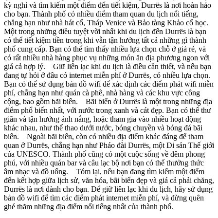
kỳ nghỉ và tìm kiếm một điểm đến tiết kiệm, Durrës là nơi hoàn hảo
cho bạn. Thành phố có nhiều điểm tham quan du lịch nổi tiếng,
chẳng hạn như nhà hát cổ, Tháp Venice và Bảo tàng Khảo cổ học.
Một trong những điều tuyệt vời nhất khi du lịch đến Durrës là bạn
có thể tiết kiệm tiền trong khi vẫn tận hưởng tất cả những gì thành
phố cung cấp. Bạn có thể tìm thấy nhiều lựa chọn chỗ ở giá rẻ, và
có rất nhiều nhà hàng phục vụ những món ăn địa phương ngon với
giá cả hợp lý. Giữ liên lạc khi du lịch là điều cần thiết, và nếu bạn
đang tự hỏi ở đâu có internet miễn phí ở Durrës, có nhiều lựa chọn.
Bạn có thể sử dụng bản đồ wifi để xác định các điểm phát wifi miễn
phí, chẳng hạn như quán cà phê, nhà hàng và các khu vực công
cộng, bao gồm bãi biển. Bãi biển ở Durrës là một trong những địa
điểm phổ biến nhất, với nước trong xanh và cát đẹp. Bạn có thể thư
giãn và tận hưởng ánh nắng, hoặc tham gia vào nhiều hoạt động
khác nhau, như thể thao dưới nước, bóng chuyền và bóng đá bãi
biển. Ngoài bãi biển, còn có nhiều địa điểm khác đáng để tham
quan ở Durrës, chẳng hạn như Pháo đài Durrës, một Di sản Thế giới
của UNESCO. Thành phố cũng có một cuộc sống về đêm phong
phú, với nhiều quán bar và câu lạc bộ nơi bạn có thể thưởng thức
âm nhạc và đồ uống. Tóm lại, nếu bạn đang tìm kiếm một điểm
đến kết hợp giữa lịch sử, văn hóa, bãi biển đẹp và giá cả phải chăng,
Durrës là nơi dành cho bạn. Để giữ liên lạc khi du lịch, hãy sử dụng
bản đồ wifi để tìm các điểm phát internet miễn phí, và đừng quên
ghé thăm những địa điểm nổi tiếng nhất của thành phố.