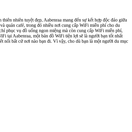
thiên nhiên tuyệt đẹp, Aabenraa mang đến sự kết hợp độc đáo giữa
và quán café, trong đó nhiều nơi cung cấp WiFi miễn phí cho du
g chỉ phục vụ đồ uống ngon miệng mà còn cung cấp WiFi miễn phí,
Fi tại Aabenraa, một bản đồ WiFi tiện lợi sẽ là người bạn tốt nhất
t nối bất cứ nơi nào bạn đi. Vì vậy, cho dù bạn là một người du mục