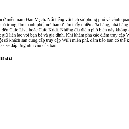
ở miền nam Đan Mạch. Nổi tiếng với lịch sử phong phú và cảnh quan 
há trung tâm thành phố, nơi bạn sẽ tìm thấy nhiều cửa hàng, nhà hàng 
hãy đến Cafe Liva hoặc Cafe Kridt. Những địa điểm phổ biến này khôn
giữ liên lạc với bạn bè và gia đình. Khi khám phá các điểm truy cập Wi
t số khách sạn cung cấp truy cập WiFi miễn phí, đảm bảo bạn có thể kế
raa sẽ đáp ứng nhu cầu của bạn.
nraa