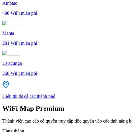
Ambato
498
WiFi miễn phí
Manta
281
WiFi miễn phí
Latacunga
268
WiFi miễn phí
Hiển thị tất cả các thành phố
WiFi Map Premium
Thành viên cao cấp có quyền truy cập độc quyền vào các tính năng 
Hàng tháng