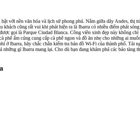
i bật với nền văn hóa và lịch sử phong phú. Nằm giữa dãy Andes, thị t
u khách cũng rất vui khi phát hiện ra là Ibarra có nhiều điểm phát só
 được gọi là Parque Ciudad Blanca. Công viên xinh đẹp này không chỉ c
 cà phê ấm cúng cung cấp cà phê ngon và đồ ăn nhẹ cho những ai muố
hí ở Ibarra, hãy chắc chắn kiểm tra bản đồ Wi-Fi của thành phố. Tài 
t cả những gì Ibarra mang lại. Cho dù bạn đang khám phá các bảo tàng 
a