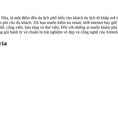
, là một điểm đến du lịch phổ biến cho khách du lịch từ khắp nơi trê
 phí cho du khách. Dù bạn muốn kiểm tra email, lướt internet hay giữ l
hê, công viên, bảo tàng và thư viện. Đối với những ai muốn khám phá 
óng gói hành lý và chuẩn bị trải nghiệm vẻ đẹp và công nghệ của Almerí
ría