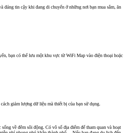
 và đáng tin cậy khi đang di chuyển ở những nơi bạn mua sắm, ăn
uyến, bạn có thể lưu một khu vực từ WiFi Map vào điện thoại hoặc
 cách giảm lượng dữ liệu mà thiết bị của bạn sử dụng.
c sống về đêm sôi động. Có vô số địa điểm để tham quan và hoạt
ifi miễn phí phong phú khắp thành phố. Nếu bạn đang du lịch đến