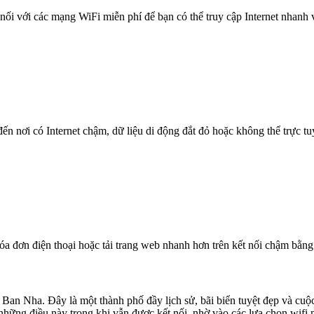
nối với các mạng WiFi miễn phí để bạn có thể truy cập Internet nhanh
n nơi có Internet chậm, dữ liệu di động đắt đỏ hoặc không thể trực t
óa đơn điện thoại hoặc tải trang web nhanh hơn trên kết nối chậm bằng
Ban Nha. Đây là một thành phố đầy lịch sử, bãi biển tuyệt đẹp và cuộ
cả những điều này trong khi vẫn được kết nối, nhờ vào các lựa chọn w