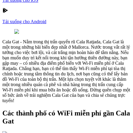
Tải xuống cho iOS
Tải xuống cho Android
Cala Gat
-
Nằm trong thị trấn quyến rũ Cala Ratjada, Cala Gat là
một trong những bãi biển đẹp nhất ở Mallorca. Nước trong vắt rất lý
tưởng cho việc bơi lội, và cát trắng mịn hoàn hảo để tắm nắng. Nếu
bạn muốn duy trì kết nối trong khi tận hưởng thiên đường này, bạn
gặp may – có nhiều địa điểm phổ biến với Wi-Fi miễn phí ở Cala
Ratjada. Chẳng hạn, bạn có thể tìm thấy Wi-Fi miễn phí tại tòa thị
chính hoặc trung tâm thông tin du lịch, nơi bạn cũng có thể lấy bản
đồ Wi-Fi của toàn bộ thị trấn. Một lựa chọn tuyệt vời khác là thăm
một trong nhiều quán cà phê và nhà hàng trong thị trấn cung cấp
Wi-Fi miễn phí khi mua bữa ăn hoặc đồ uống. Đừng quên chụp một
số bức ảnh về trải nghiệm Cala Gat của bạn và chia sẻ chúng trực
tuyến!
Các thành phố có WiFi miễn phí gần Cala
Gat