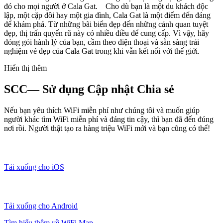
đó cho mọi người ở Cala Gat. Cho dù bạn là một du khách độc
lập, một cặp đôi hay một gia đình, Cala Gat là một điểm đến đáng
để khám phá. Từ những bãi biển đẹp đến những cảnh quan tuyệt
đẹp, thị trấn quyến rũ này có nhiều điều để cung cấp. Vì vậy, hãy
đóng gói hành lý của bạn, cầm theo điện thoại và sẵn sàng trải
nghiệm vẻ đẹp của Cala Gat trong khi vẫn kết nối với thế giới.
Hiển thị thêm
SCC— Sử dụng Cập nhật Chia sẻ
Nếu bạn yêu thích WiFi miễn phí như chúng tôi và muốn giúp
người khác tìm WiFi miễn phí và đáng tin cậy, thì bạn đã đến đúng
nơi rồi. Người thật tạo ra hàng triệu WiFi mới và bạn cũng có thể!
Tải xuống cho iOS
Tải xuống cho Android
Tìm hiểu thêm về WiFi Map