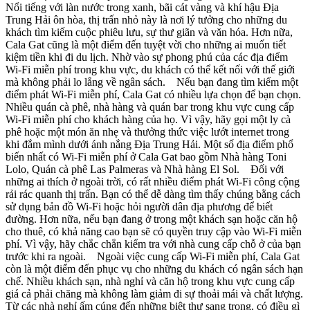
Nổi tiếng với làn nước trong xanh, bãi cát vàng và khí hậu Địa
Trung Hải ôn hòa, thị trấn nhỏ này là nơi lý tưởng cho những du
khách tìm kiếm cuộc phiêu lưu, sự thư giãn và văn hóa. Hơn nữa,
Cala Gat cũng là một điểm đến tuyệt vời cho những ai muốn tiết
kiệm tiền khi đi du lịch. Nhờ vào sự phong phú của các địa điểm
Wi-Fi miễn phí trong khu vực, du khách có thể kết nối với thế giới
mà không phải lo lắng về ngân sách. Nếu bạn đang tìm kiếm một
điểm phát Wi-Fi miễn phí, Cala Gat có nhiều lựa chọn để bạn chọn.
Nhiều quán cà phê, nhà hàng và quán bar trong khu vực cung cấp
Wi-Fi miễn phí cho khách hàng của họ. Vì vậy, hãy gọi một ly cà
phê hoặc một món ăn nhẹ và thưởng thức việc lướt internet trong
khi đắm mình dưới ánh nắng Địa Trung Hải. Một số địa điểm phổ
biến nhất có Wi-Fi miễn phí ở Cala Gat bao gồm Nhà hàng Toni
Lolo, Quán cà phê Las Palmeras và Nhà hàng El Sol. Đối với
những ai thích ở ngoài trời, có rất nhiều điểm phát Wi-Fi công cộng
rải rác quanh thị trấn. Bạn có thể dễ dàng tìm thấy chúng bằng cách
sử dụng bản đồ Wi-Fi hoặc hỏi người dân địa phương để biết
đường. Hơn nữa, nếu bạn đang ở trong một khách sạn hoặc căn hộ
cho thuê, có khả năng cao bạn sẽ có quyền truy cập vào Wi-Fi miễn
phí. Vì vậy, hãy chắc chắn kiểm tra với nhà cung cấp chỗ ở của bạn
trước khi ra ngoài. Ngoài việc cung cấp Wi-Fi miễn phí, Cala Gat
còn là một điểm đến phục vụ cho những du khách có ngân sách hạn
chế. Nhiều khách sạn, nhà nghỉ và căn hộ trong khu vực cung cấp
giá cả phải chăng mà không làm giảm đi sự thoải mái và chất lượng.
Từ các nhà nghỉ ấm cúng đến những biệt thự sang trọng, có điều gì