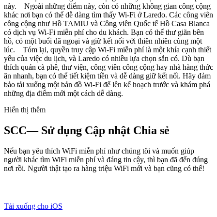
này. Ngoài những điểm này, còn có những không gian công cộng
khác nơi bạn có thể dễ dàng tìm thấy Wi-Fi ở Laredo. Các công viên
công cộng như Hồ TAMIU và Công viên Quốc tế Hồ Casa Blanca
có dịch vụ Wi-Fi miễn phí cho du khách. Bạn có thể thư giãn bên
hồ, có một buổi dã ngoại và giữ kết nối với thiên nhiên cùng một
lúc. Tóm lại, quyền truy cập Wi-Fi miễn phí là một khía cạnh thiết
yếu của việc du lịch, và Laredo có nhiều lựa chọn sẵn có. Dù bạn
thích quán cà phê, thư viện, công viên công cộng hay nhà hàng thức
ăn nhanh, bạn có thể tiết kiệm tiền và dễ dàng giữ kết nối. Hãy đảm
bảo tải xuống một bản đồ Wi-Fi để lên kế hoạch trước và khám phá
những địa điểm mới một cách dễ dàng.
Hiển thị thêm
SCC— Sử dụng Cập nhật Chia sẻ
Nếu bạn yêu thích WiFi miễn phí như chúng tôi và muốn giúp
người khác tìm WiFi miễn phí và đáng tin cậy, thì bạn đã đến đúng
nơi rồi. Người thật tạo ra hàng triệu WiFi mới và bạn cũng có thể!
Tải xuống cho iOS