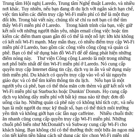
Trung tâm Hội nghị Laredo, Trung tâm Nghệ thuật Laredo, và nhiều
nơi khác. Tuy nhiên, nếu bạn đang đi du lịch với ngân sách hạn chế,
việc tìm kiếm các điểm truy cập Wi-Fi miễn phí có thể là một thay
đổi lớn. Trong bài viết này, chúng tôi sẽ chỉ ra nơi bạn có thể tìm
thấy Wi-Fi miễn phí ở Laredo. Trong hành trình của bạn, việc giữ
kết nối với những người thân yêu, nhận email công việc hoặc tìm
kiếm các điểm tham quan gần đó có thể là một nỗ lực lớn khi không
có kết nối Wi-Fi mạnh. May mắn thay, có nhiều điểm truy cập Wi-Fi
miễn phí ở Laredo, bao gồm các công viên công cộng và quán cà
phê. Bạn có thể sử dụng bản đồ Wi-Fi để dễ dàng phát hiện những
điểm nóng này. Thư viện Công cộng Laredo là một trong những
nơi phổ biến nhất để tìm Wi-Fi miễn phí ở Laredo. Nó cung cấp
quyền truy cập Internet đáng tin cậy, dịch vụ in ấn và sử dụng máy
tính miễn phí. Du khách có quyền truy cập vào vô số tài nguyên
giáo dục và có thể tìm kiếm thông tin du lịch. Nếu bạn là một
người yêu cà phê, bạn có thể thỏa mãn cơn thèm và giữ kết nối với
Wi-Fi miễn phí tại Starbucks hoặc Dunkin' Donuts. Họ cung cấp
dịch vụ không dây miễn phí với bất kỳ mua nào từ thực đơn đồ
uống của họ. Những quán cà phê này có không khí tích cực, và nếu
bạn là một người du mục kỹ thuật số, bạn có thể thích môi trường
yên tĩnh và không giới hạn các lần nạp caffeine. Nhiều chuỗi thức
ăn nhanh cũng cung cấp quyền truy cập Wi-Fi miễn phí. Những
chuỗi phổ biến như McDonald's và Subway cung cấp Wi-Fi cho
khách hàng. Bạn không chỉ có thể thưởng thức một bữa ăn ngon mà
còn tiết kiệm tiền bằng cách sử dụng các tùy chọn Wi-Fi miễn phí