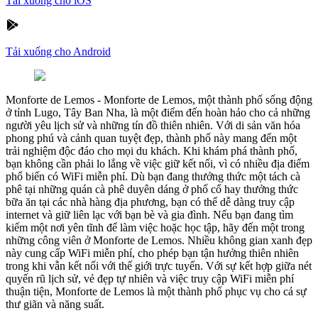
Tải xuống cho iOS
Tải xuống cho Android
Monforte de Lemos
-
Monforte de Lemos, một thành phố sống động
ở tỉnh Lugo, Tây Ban Nha, là một điểm đến hoàn hảo cho cả những
người yêu lịch sử và những tín đồ thiên nhiên. Với di sản văn hóa
phong phú và cảnh quan tuyệt đẹp, thành phố này mang đến một
trải nghiệm độc đáo cho mọi du khách. Khi khám phá thành phố,
bạn không cần phải lo lắng về việc giữ kết nối, vì có nhiều địa điểm
phổ biến có WiFi miễn phí. Dù bạn đang thưởng thức một tách cà
phê tại những quán cà phê duyên dáng ở phố cổ hay thưởng thức
bữa ăn tại các nhà hàng địa phương, bạn có thể dễ dàng truy cập
internet và giữ liên lạc với bạn bè và gia đình. Nếu bạn đang tìm
kiếm một nơi yên tĩnh để làm việc hoặc học tập, hãy đến một trong
những công viên ở Monforte de Lemos. Nhiều không gian xanh đẹp
này cung cấp WiFi miễn phí, cho phép bạn tận hưởng thiên nhiên
trong khi vẫn kết nối với thế giới trực tuyến. Với sự kết hợp giữa nét
quyến rũ lịch sử, vẻ đẹp tự nhiên và việc truy cập WiFi miễn phí
thuận tiện, Monforte de Lemos là một thành phố phục vụ cho cả sự
thư giãn và năng suất.