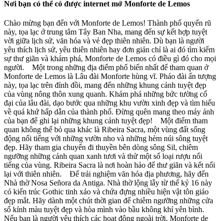
Nơi bạn có thể có được internet mở Monforte de Lemos
Chào mừng bạn đến với Monforte de Lemos! Thành phố quyến rũ
này, tọa lạc ở trung tâm Tây Ban Nha, mang đến sự kết hợp tuyệt
vời giữa lịch sử, văn hóa và vẻ đẹp thiên nhiên. Dù bạn là người
yêu thích lịch sử, yêu thiên nhiên hay đơn giản chỉ là ai đó tìm kiếm
sự thư giãn và khám phá, Monforte de Lemos có điều gì đó cho mọi
người. Một trong những địa điểm phổ biến nhất để tham quan ở
Monforte de Lemos là Lâu đài Monforte hùng vĩ. Pháo đài ấn tượng
này, tọa lạc trên đỉnh đồi, mang đến những khung cảnh tuyệt đẹp
của vùng nông thôn xung quanh. Khám phá những bức tường cổ
đại của lâu đài, dạo bước qua những khu vườn xinh đẹp và tìm hiểu
về quá khứ hấp dẫn của thành phố. Đừng quên mang theo máy ảnh
của bạn để ghi lại những khung cảnh tuyệt đẹp! Một điểm tham
quan không thể bỏ qua khác là Ribeira Sacra, một vùng đất sống
động nổi tiếng với những vườn nho và những hẻm núi sông tuyệt
đẹp. Hãy tham gia chuyến đi thuyền bên dòng sông Sil, chiêm
ngưỡng những cảnh quan xanh tươi và thử một số loại rượu nổi
tiếng của vùng. Ribeira Sacra là nơi hoàn hảo để thư giãn và kết nối
lại với thiên nhiên. Để trải nghiệm văn hóa địa phương, hãy đến
Nhà thờ Nosa Señora da Antiga. Nhà thờ lộng lẫy từ thế kỷ 16 này
có kiến trúc Gothic tinh xảo và chứa đựng nhiều hiện vật tôn giáo
đẹp mắt. Hãy dành một chút thời gian để chiêm ngưỡng những cửa
sổ kính màu tuyệt đẹp và hòa mình vào bầu không khí yên bình.
Nếu bạn là người yêu thích các hoạt động ngoài trời, Monforte de