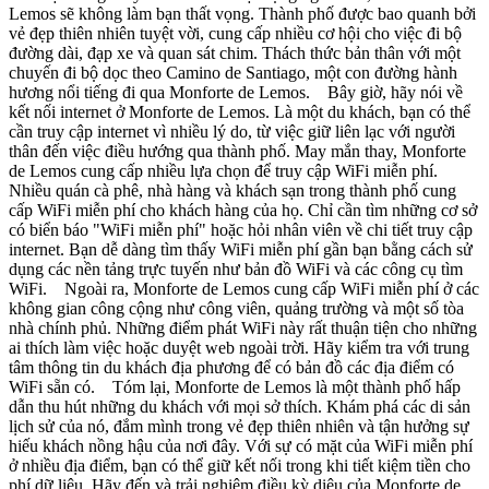
Lemos sẽ không làm bạn thất vọng. Thành phố được bao quanh bởi
vẻ đẹp thiên nhiên tuyệt vời, cung cấp nhiều cơ hội cho việc đi bộ
đường dài, đạp xe và quan sát chim. Thách thức bản thân với một
chuyến đi bộ dọc theo Camino de Santiago, một con đường hành
hương nổi tiếng đi qua Monforte de Lemos. Bây giờ, hãy nói về
kết nối internet ở Monforte de Lemos. Là một du khách, bạn có thể
cần truy cập internet vì nhiều lý do, từ việc giữ liên lạc với người
thân đến việc điều hướng qua thành phố. May mắn thay, Monforte
de Lemos cung cấp nhiều lựa chọn để truy cập WiFi miễn phí.
Nhiều quán cà phê, nhà hàng và khách sạn trong thành phố cung
cấp WiFi miễn phí cho khách hàng của họ. Chỉ cần tìm những cơ sở
có biển báo "WiFi miễn phí" hoặc hỏi nhân viên về chi tiết truy cập
internet. Bạn dễ dàng tìm thấy WiFi miễn phí gần bạn bằng cách sử
dụng các nền tảng trực tuyến như bản đồ WiFi và các công cụ tìm
WiFi. Ngoài ra, Monforte de Lemos cung cấp WiFi miễn phí ở các
không gian công cộng như công viên, quảng trường và một số tòa
nhà chính phủ. Những điểm phát WiFi này rất thuận tiện cho những
ai thích làm việc hoặc duyệt web ngoài trời. Hãy kiểm tra với trung
tâm thông tin du khách địa phương để có bản đồ các địa điểm có
WiFi sẵn có. Tóm lại, Monforte de Lemos là một thành phố hấp
dẫn thu hút những du khách với mọi sở thích. Khám phá các di sản
lịch sử của nó, đắm mình trong vẻ đẹp thiên nhiên và tận hưởng sự
hiếu khách nồng hậu của nơi đây. Với sự có mặt của WiFi miễn phí
ở nhiều địa điểm, bạn có thể giữ kết nối trong khi tiết kiệm tiền cho
phí dữ liệu. Hãy đến và trải nghiệm điều kỳ diệu của Monforte de