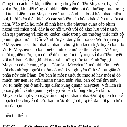
đang tìm cách tiết kiệm tiền trong chuyến đi đến Meyzieu, bạn sẽ
vui mừng khi biết rằng có nhiều điều miễn phí để thưởng thức trong
thị trấn. Liên hoan Meyzieu en Trans có nhiều buổi hòa nhạc miễn
phí, buổi biểu diễn kịch và các sự kiện văn hóa khác diễn ra suốt cả
năm. Vào mùa hè, một số nhà hàng địa phương cung cấp phim
ngoài trời miễn phí, đây là cơ hội tuyệt vời để giao lưu với người
dân địa phương và các du khách khác trong khi thưởng thức một bộ
phim ngoài trời. Đối với những ai đang tìm nơi có Wi-Fi miễn phí
ở Meyzieu, cách tốt nhất là nhanh chóng tìm kiếm trực tuyến bản đồ
Wi-Fi Meyzieu cho bạn biết chính xác nơi có thể kết nối. Với một
chút nghiên cứu, bạn có thể dễ dàng tìm thấy một số địa điểm tuyệt
vời nơi bạn có thể giữ kết nối và thưởng thức tất cả những gì
Meyzieu có để cung cấp. Tóm lại, Meyzieu là một thị trấn tuyệt
vời cho những người muốn có một kỳ nghỉ yên tĩnh và thư giãn ở
phần này của Pháp. Dù bạn là một người du mục số hay một ai đó
muốn giữ liên lạc với những người thân yêu, bạn có thể tìm thấy
Wi-Fi miễn phí ở nhiều địa điểm xung quanh Meyzieu. Với lịch sử
phong phú, cảnh quan tuyệt đẹp và bầu không khí yên bình,
Meyzieu là một viên ngọc ẩn đáng để khám phá. Đừng quên lên kế
hoạch cho chuyến đi của bạn trước để tận dụng tối đa thời gian lưu
trú của bạn.
Hiển thị thêm