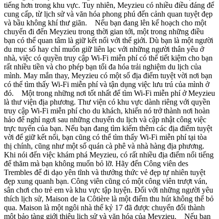
tiếng hơn trong khu vực. Tuy nhiên, Meyzieu có nhiều điều đáng để
cung cấp, từ lịch sử và văn hóa phong phú đến cảnh quan tuyệt đẹp
và bầu không khí thư giãn. Nếu bạn đang lên kế hoạch cho một
chuyến đi đến Meyzieu trong thời gian tới, một trong những điều
bạn có thể quan tâm là giữ kết nối với thế giới. Dù bạn là một người
du mục số hay chỉ muốn giữ liên lạc với những người thân yêu ở
nhà, việc có quyền truy cập Wi-Fi miễn phí có thể tiết kiệm cho bạn
rất nhiều tiền và cho phép bạn tối đa hóa trải nghiệm du lịch của
mình. May mắn thay, Meyzieu có một số địa điểm tuyệt vời nơi bạn
có thể tìm thấy Wi-Fi miễn phí và tận dụng việc lưu trú của mình ở
đó. Một trong những nơi tốt nhất để tìm Wi-Fi miễn phí ở Meyzieu
là thư viện địa phương. Thư viện có khu vực dành riêng với quyền
truy cập Wi-Fi miễn phí cho du khách, khiến nó trở thành nơi hoàn
hảo để nghỉ ngơi sau những chuyến du lịch và cập nhật công việc
trực tuyến của bạn. Nếu bạn đang tìm kiếm thêm các địa điểm tuyệt
vời để giữ kết nối, bạn cũng có thể tìm thấy Wi-Fi miễn phí tại tòa
thị chính, cũng như một số quán cà phê và nhà hàng địa phương.
Khi nói đến việc khám phá Meyzieu, có rất nhiều địa điểm nổi tiếng
để thăm mà bạn không muốn bỏ lỡ. Hãy đến Công viên des
Trembles để đi dạo yên tĩnh và thưởng thức vẻ đẹp tự nhiên tuyệt
đẹp xung quanh bạn. Công viên cũng có một công viên trượt ván,
sân chơi cho trẻ em và khu vực tập luyện. Đối với những người yêu
thích lịch sử, Maison de la Côtière là một điểm thu hút không thể bỏ
qua. Maison là một ngôi nhà thế kỷ 17 đã được chuyển đổi thành
một bảo tàng giới thiệu lịch sử và văn hóa của Meyzieu. Nếu bạn