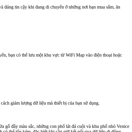
 và đáng tin cậy khi đang di chuyển ở những nơi bạn mua sắm, ăn
uyến, bạn có thể lưu một khu vực từ WiFi Map vào điện thoại hoặc
 cách giảm lượng dữ liệu mà thiết bị của bạn sử dụng.
nửa gỗ đầy màu sắc, những con phố lát đá cuội và khu phố nhỏ Venice
có thể tốn kém, đặc biệt khi cần giữ kết nối qua dữ liệu di động