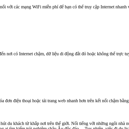
nối với các mạng WiFi miễn phí để bạn có thể truy cập Internet nhanh
n nơi có Internet chậm, dữ liệu di động đắt đỏ hoặc không thể trực t
óa đơn điện thoại hoặc tải trang web nhanh hơn trên kết nối chậm bằng
hút du khách từ khắp nơi trên thế giới. Nổi tiếng với những ngôi nhà 
 ai tìm kiếm trải nghiệm châu Âu độc đáo. Tuy nhiên, việc đi du lịch 