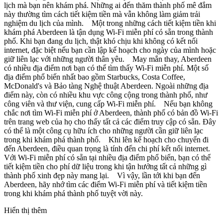
lịch mà bạn nên khám phá. Những ai đến thăm thành phố mê đắm
này thường tìm cách tiết kiệm tiền mà vẫn không làm giảm trải
nghiệm du lịch của mình. Một trong những cách tiết kiệm tiền khi
khám phá Aberdeen là tận dụng Wi-Fi miễn phí có sẵn trong thành
phố. Khi bạn đang du lịch, thật khó chịu khi không có kết nối
internet, đặc biệt nếu bạn cần lập kế hoạch cho ngày của mình hoặc
giữ liên lạc với những người thân yêu. May mắn thay, Aberdeen
có nhiều địa điểm nơi bạn có thể tìm thấy Wi-Fi miễn phí. Một số
địa điểm phổ biến nhất bao gồm Starbucks, Costa Coffee,
McDonald's và Bảo tàng Nghệ thuật Aberdeen. Ngoài những địa
điểm này, còn có nhiều khu vực công cộng trong thành phố, như
công viên và thư viện, cung cấp Wi-Fi miễn phí. Nếu bạn không
chắc nơi tìm Wi-Fi miễn phí ở Aberdeen, thành phố có bản đồ Wi-Fi
trên trang web của họ cho thấy tất cả các điểm truy cập có sẵn. Đây
có thể là một công cụ hữu ích cho những người cần giữ liên lạc
trong khi khám phá thành phố. Khi lên kế hoạch cho chuyến đi
đến Aberdeen, điều quan trọng là tính đến chi phí kết nối internet.
Với Wi-Fi miễn phí có sẵn tại nhiều địa điểm phổ biến, bạn có thể
tiết kiệm tiền cho phí dữ liệu trong khi tận hưởng tất cả những gì
thành phố xinh đẹp này mang lại. Vì vậy, lần tới khi bạn đến
Aberdeen, hãy nhớ tìm các điểm Wi-Fi miễn phí và tiết kiệm tiền
trong khi khám phá thành phố tuyệt vời này.
Hiển thị thêm