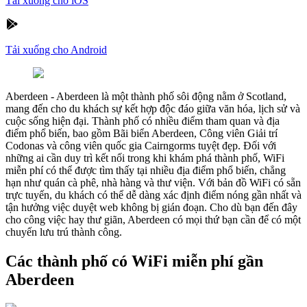
Tải xuống cho iOS
Tải xuống cho Android
Aberdeen
-
Aberdeen là một thành phố sôi động nằm ở Scotland,
mang đến cho du khách sự kết hợp độc đáo giữa văn hóa, lịch sử và
cuộc sống hiện đại. Thành phố có nhiều điểm tham quan và địa
điểm phổ biến, bao gồm Bãi biển Aberdeen, Công viên Giải trí
Codonas và công viên quốc gia Cairngorms tuyệt đẹp. Đối với
những ai cần duy trì kết nối trong khi khám phá thành phố, WiFi
miễn phí có thể được tìm thấy tại nhiều địa điểm phổ biến, chẳng
hạn như quán cà phê, nhà hàng và thư viện. Với bản đồ WiFi có sẵn
trực tuyến, du khách có thể dễ dàng xác định điểm nóng gần nhất và
tận hưởng việc duyệt web không bị gián đoạn. Cho dù bạn đến đây
cho công việc hay thư giãn, Aberdeen có mọi thứ bạn cần để có một
chuyến lưu trú thành công.
Các thành phố có WiFi miễn phí gần
Aberdeen