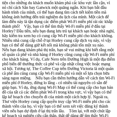
tiện cho những du khách muốn khám phá các khu vực lân cận, vì
nó chỉ cách Sân bay Gatwick một quãng ngắn. Khi bạn bắt đầu
hành trình của mình, có thể bạn đang tìm cách tiết kiệm tiền mà
không ảnh hưởng đến trải nghiệm du lịch của mình. Một cách để
làm điều này là tận dụng các điểm phát Wi-Fi miễn phí rải rác khắp
thành phố! Vậy, bạn có thể tìm thấy Wi-Fi miễn phí ở đâu tại
Horley? Đầu tiên, nếu bạn đang lưu trú tại khách sạn hoặc nhà nghỉ,
hãy kiểm tra xem họ có cung cấp Wi-Fi miễn phí cho khách không.
Nhiều nhà cung cấp chỗ ở tại Horley cung cấp dịch vụ này, vì vậy
bạn có thể dễ dàng giữ kết nối mà không phải tốn một xu nào.
Nếu bạn đang khám phá thị trấn, bạn sẽ vui mừng khi biết rằng một
số quán cà phê và nhà hàng ở Horley cũng cung cấp Wi-Fi miễn phí
cho khách hàng. Ví dụ, Cafe Nero trên Đường High là một địa điểm
phổ biến để thưởng thức cà phê và cập nhật công việc hoặc mạng
xã hội. Tương tự, The Coffee Cup trên Đường Victoria là một quán
cà phê ấm cúng cung cấp Wi-Fi miễn phí và một số lựa chọn bữa
sáng ngon miệng. Nếu bạn cần thêm hướng dẫn về cách tìm Wi-Fi
miễn phí ở Horley, đừng lo lắng - có nhiều tài nguyên có sẵn để
giúp bạn. Ví dụ, ứng dụng Wi-Fi Map có thể cung cấp cho bạn bản
đồ của tất cả các điểm phát Wi-Fi trong khu vực, vì vậy bạn có thể
lập kế hoạch cho chuyến đi của mình một cách hợp lý. Ngoài ra,
Thư viện Horley cung cấp quyền truy cập Wi-Fi miễn phí cho các
thành viên của họ, vì vậy bạn có thể xem xét việc đăng ký thành
viên nếu bạn dự định ở lại thị trấn lâu. Tóm lại, với một chút lập
kế hoạch và nghiên cứu cẩn thận, thật dễ dàng để tìm thấy Wi-Fi