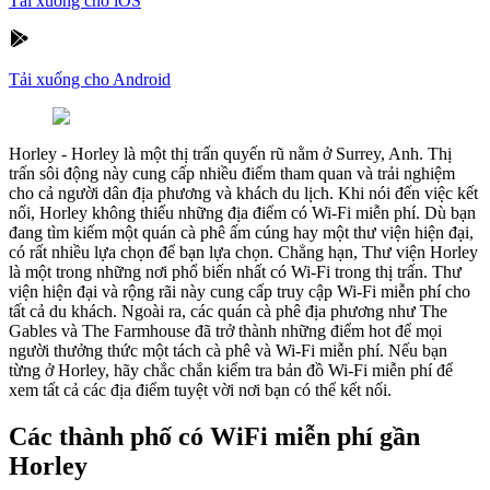
Tải xuống cho iOS
Tải xuống cho Android
Horley
-
Horley là một thị trấn quyến rũ nằm ở Surrey, Anh. Thị
trấn sôi động này cung cấp nhiều điểm tham quan và trải nghiệm
cho cả người dân địa phương và khách du lịch. Khi nói đến việc kết
nối, Horley không thiếu những địa điểm có Wi-Fi miễn phí. Dù bạn
đang tìm kiếm một quán cà phê ấm cúng hay một thư viện hiện đại,
có rất nhiều lựa chọn để bạn lựa chọn. Chẳng hạn, Thư viện Horley
là một trong những nơi phổ biến nhất có Wi-Fi trong thị trấn. Thư
viện hiện đại và rộng rãi này cung cấp truy cập Wi-Fi miễn phí cho
tất cả du khách. Ngoài ra, các quán cà phê địa phương như The
Gables và The Farmhouse đã trở thành những điểm hot để mọi
người thưởng thức một tách cà phê và Wi-Fi miễn phí. Nếu bạn
từng ở Horley, hãy chắc chắn kiểm tra bản đồ Wi-Fi miễn phí để
xem tất cả các địa điểm tuyệt vời nơi bạn có thể kết nối.
Các thành phố có WiFi miễn phí gần
Horley