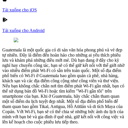
Tải xuống cho iOS
Tải xuống cho Android
Guatemala là một quốc gia có di sản văn hóa phong phú và vẻ đẹp
tự nhiên. Đây là điểm đến hoàn hảo cho những ai yêu thích phiêu
lưu và khám phá những điều mới mẻ. Dù bạn đang ở đây cho kỳ
nghỉ hay chuyến công tác, bạn sẽ có thể giữ kết nối với thế giới nhờ
vào nhiều điểm phát Wi-Fi có sẵn trên toàn quốc. Một số địa điểm
phổ biến có Wi-Fi ở Guatemala bao gồm quán cà phê, nhà hàng,
khách sạn và các địa điểm công cộng như công viên và thư viện.
Nếu bạn không chắc chắn nơi tìm điểm phát Wi-Fi gần nhất, bạn có
thể sử dụng bản đồ Wi-Fi hoặc tìm kiếm "Wi-Fi gần tôi" trên
smartphone của bạn. Khi ở Guatemala, hãy chắc chắn tham quan
một số điểm du lịch tuyệt đẹp nhất. Một số địa điểm phổ biến để
tham quan bao gồm Tikal, Antigua, Hồ Atitlán và di tích Maya của
Copán. Với Wi-Fi, bạn sẽ có thể chia sẻ những bức ảnh du lịch của
mình với bạn bè và gia đình ở quê nhà, giữ kết nối với công việc và
lên kế hoạch cho cuộc phiêu lưu tiếp theo.