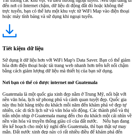
Tải xuống các khu vực và điều hướng ngoại tuyến. Nếu bạn đang đi
đến nơi có Internet chậm, dữ liệu di động đắt đỏ hoặc không thể
trực tuyến, bạn có thể lưu một khu vực từ WiFi Map vào điện thoại
hoặc máy tính bảng và sử dụng khi ngoại tuyến.
Tiết kiệm dữ liệu
Sử dụng ít dữ liệu hơn với WiFi Map's Data Saver. Bạn có thể giảm
hóa đơn điện thoại hoặc tải trang web nhanh hơn trên kết nối chậm
bằng cách giảm lượng dữ liệu mà thiết bị của bạn sử dụng.
Nơi bạn có thể có được internet mở Guatemala
Guatemala là một quốc gia xinh đẹp nằm ở Trung Mỹ, nổi bật với
nền văn hóa, lịch sử phong phú và cảnh quan tuyệt đẹp. Quốc gia
này thu hút hàng triệu du khách mỗi năm đến khám phá vẻ đẹp tự
nhiên, các di tích lịch sử và văn hóa sôi động. Các thành phố và thị
trấn nhộn nhịp ở Guatemala mang đến cho du khách một cái nhìn về
nền văn hóa và truyền thống giàu có của đất nước. Nếu bạn đang
lên kế hoạch cho một kỳ nghỉ đến Guatemala, thì bạn thật sự may
mắn. Đất nước xinh đẹp này có rất nhiều điều để khám phá đến