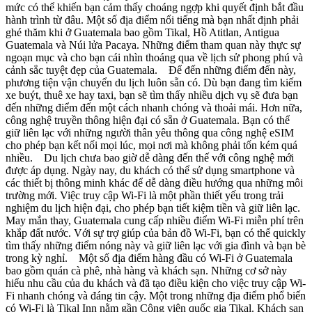
mức có thể khiến bạn cảm thấy choáng ngợp khi quyết định bắt đầu
hành trình từ đâu. Một số địa điểm nổi tiếng mà bạn nhất định phải
ghé thăm khi ở Guatemala bao gồm Tikal, Hồ Atitlan, Antigua
Guatemala và Núi lửa Pacaya. Những điểm tham quan này thực sự
ngoạn mục và cho bạn cái nhìn thoáng qua về lịch sử phong phú và
cảnh sắc tuyệt đẹp của Guatemala. Để đến những điểm đến này,
phương tiện vận chuyển du lịch luôn sẵn có. Dù bạn đang tìm kiếm
xe buýt, thuê xe hay taxi, bạn sẽ tìm thấy nhiều dịch vụ sẽ đưa bạn
đến những điểm đến một cách nhanh chóng và thoải mái. Hơn nữa,
công nghệ truyền thông hiện đại có sẵn ở Guatemala. Bạn có thể
giữ liên lạc với những người thân yêu thông qua công nghệ eSIM
cho phép bạn kết nối mọi lúc, mọi nơi mà không phải tốn kém quá
nhiều. Du lịch chưa bao giờ dễ dàng đến thế với công nghệ mới
được áp dụng. Ngày nay, du khách có thể sử dụng smartphone và
các thiết bị thông minh khác để dễ dàng điều hướng qua những môi
trường mới. Việc truy cập Wi-Fi là một phần thiết yếu trong trải
nghiệm du lịch hiện đại, cho phép bạn tiết kiệm tiền và giữ liên lạc.
May mắn thay, Guatemala cung cấp nhiều điểm Wi-Fi miễn phí trên
khắp đất nước. Với sự trợ giúp của bản đồ Wi-Fi, bạn có thể quickly
tìm thấy những điểm nóng này và giữ liên lạc với gia đình và bạn bè
trong kỳ nghỉ. Một số địa điểm hàng đầu có Wi-Fi ở Guatemala
bao gồm quán cà phê, nhà hàng và khách sạn. Những cơ sở này
hiểu nhu cầu của du khách và đã tạo điều kiện cho việc truy cập Wi-
Fi nhanh chóng và đáng tin cậy. Một trong những địa điểm phổ biến
có Wi-Fi là Tikal Inn nằm gần Công viên quốc gia Tikal. Khách sạn