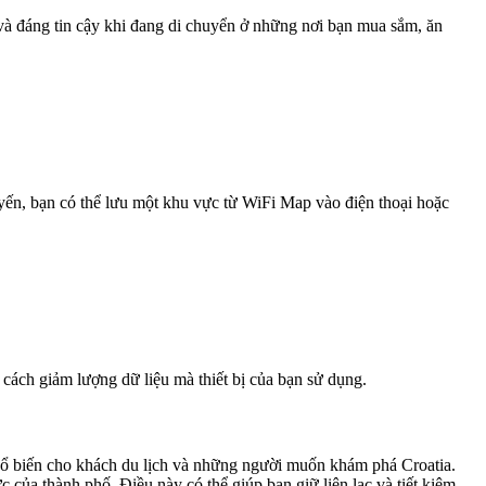
 và đáng tin cậy khi đang di chuyển ở những nơi bạn mua sắm, ăn
uyến, bạn có thể lưu một khu vực từ WiFi Map vào điện thoại hoặc
 cách giảm lượng dữ liệu mà thiết bị của bạn sử dụng.
phổ biến cho khách du lịch và những người muốn khám phá Croatia.
 của thành phố. Điều này có thể giúp bạn giữ liên lạc và tiết kiệm