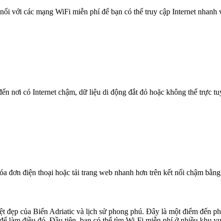
nối với các mạng WiFi miễn phí để bạn có thể truy cập Internet nhanh
n nơi có Internet chậm, dữ liệu di động đắt đỏ hoặc không thể trực t
óa đơn điện thoại hoặc tải trang web nhanh hơn trên kết nối chậm bằng
yệt đẹp của Biển Adriatic và lịch sử phong phú. Đây là một điểm đến 
để làm điều đó. Đầu tiên, bạn có thể tìm Wi-Fi miễn phí ở nhiều khu vực