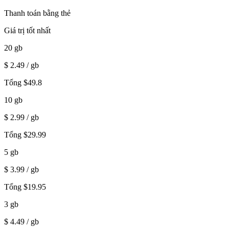
Thanh toán bằng thẻ
Giá trị tốt nhất
20
gb
$
2.49
/ gb
Tổng
$
49.8
10
gb
$
2.99
/ gb
Tổng
$
29.99
5
gb
$
3.99
/ gb
Tổng
$
19.95
3
gb
$
4.49
/ gb