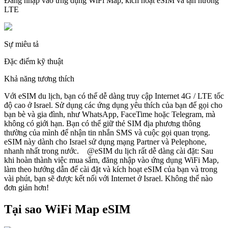
Đăng nhập vào ứng dụng WiFi Map, kích hoạt eSIM và tận hưởng
LTE
Sự miêu tả
Đặc điểm kỹ thuật
Khả năng tương thích
Với eSIM du lịch, bạn có thể dễ dàng truy cập Internet 4G / LTE tốc
độ cao ở Israel. Sử dụng các ứng dụng yêu thích của bạn để gọi cho
bạn bè và gia đình, như WhatsApp, FaceTime hoặc Telegram, mà
không có giới hạn. Bạn có thể giữ thẻ SIM địa phương thông
thường của mình để nhận tin nhắn SMS và cuộc gọi quan trọng.
eSIM này dành cho Israel sử dụng mạng Partner và Pelephone,
nhanh nhất trong nước. @eSIM du lịch rất dễ dàng cài đặt: Sau
khi hoàn thành việc mua sắm, đăng nhập vào ứng dụng WiFi Map,
làm theo hướng dẫn để cài đặt và kích hoạt eSIM của bạn và trong
vài phút, bạn sẽ được kết nối với Internet ở Israel. Không thể nào
đơn giản hơn!
Tại sao WiFi Map eSIM