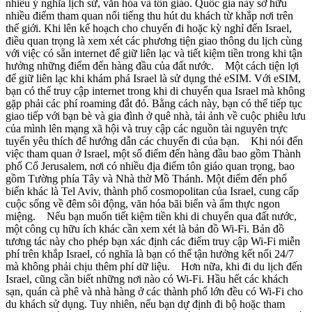
nhiều ý nghĩa lịch sử, văn hóa và tôn giáo. Quốc gia này sở hữu
nhiều điểm tham quan nổi tiếng thu hút du khách từ khắp nơi trên
thế giới. Khi lên kế hoạch cho chuyến đi hoặc kỳ nghỉ đến Israel,
điều quan trọng là xem xét các phương tiện giao thông du lịch cùng
với việc có sẵn internet để giữ liên lạc và tiết kiệm tiền trong khi tận
hưởng những điểm đến hàng đầu của đất nước. Một cách tiện lợi
để giữ liên lạc khi khám phá Israel là sử dụng thẻ eSIM. Với eSIM,
bạn có thể truy cập internet trong khi di chuyển qua Israel mà không
gặp phải các phí roaming đắt đỏ. Bằng cách này, bạn có thể tiếp tục
giao tiếp với bạn bè và gia đình ở quê nhà, tải ảnh về cuộc phiêu lưu
của mình lên mạng xã hội và truy cập các nguồn tài nguyên trực
tuyến yêu thích để hướng dẫn các chuyến đi của bạn. Khi nói đến
việc tham quan ở Israel, một số điểm đến hàng đầu bao gồm Thành
phố Cổ Jerusalem, nơi có nhiều địa điểm tôn giáo quan trọng, bao
gồm Tường phía Tây và Nhà thờ Mồ Thánh. Một điểm đến phổ
biến khác là Tel Aviv, thành phố cosmopolitan của Israel, cung cấp
cuộc sống về đêm sôi động, văn hóa bãi biển và ẩm thực ngon
miệng. Nếu bạn muốn tiết kiệm tiền khi di chuyển qua đất nước,
một công cụ hữu ích khác cần xem xét là bản đồ Wi-Fi. Bản đồ
tương tác này cho phép bạn xác định các điểm truy cập Wi-Fi miễn
phí trên khắp Israel, có nghĩa là bạn có thể tận hưởng kết nối 24/7
mà không phải chịu thêm phí dữ liệu. Hơn nữa, khi đi du lịch đến
Israel, cũng cần biết những nơi nào có Wi-Fi. Hầu hết các khách
sạn, quán cà phê và nhà hàng ở các thành phố lớn đều có Wi-Fi cho
du khách sử dụng. Tuy nhiên, nếu bạn dự định đi bộ hoặc tham