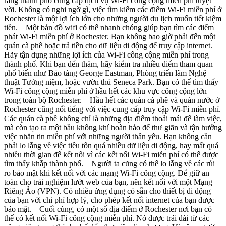
rằng thành phố cung cấp dịch vụ Wi-Fi công cộng miễn phí tuyệt
vời. Không có nghi ngờ gì, việc tìm kiếm các điểm Wi-Fi miễn phí ở
Rochester là một lợi ích lớn cho những người du lịch muốn tiết kiệm
tiền. Một bản đồ wifi có thể nhanh chóng giúp bạn tìm các điểm
phát Wi-Fi miễn phí ở Rochester. Bạn không bao giờ phải đến một
quán cà phê hoặc trả tiền cho dữ liệu di động để truy cập internet.
Hãy tận dụng những lợi ích của Wi-Fi công cộng miễn phí trong
thành phố. Khi bạn đến thăm, hãy kiểm tra nhiều điểm tham quan
phổ biến như Bảo tàng George Eastman, Phòng triển lãm Nghệ
thuật Tưởng niệm, hoặc vườn thú Seneca Park. Bạn có thể tìm thấy
Wi-Fi công cộng miễn phí ở hầu hết các khu vực công cộng lớn
trong toàn bộ Rochester. Hầu hết các quán cà phê và quán nước ở
Rochester cũng nổi tiếng với việc cung cấp truy cập Wi-Fi miễn phí.
Các quán cà phê không chỉ là những địa điểm thoải mái để làm việc,
mà còn tạo ra một bầu không khí hoàn hảo để thư giãn và tận hưởng
việc nhắn tin miễn phí với những người thân yêu. Bạn không cần
phải lo lắng về việc tiêu tốn quá nhiều dữ liệu di động, hay mất quá
nhiều thời gian để kết nối vì các kết nối Wi-Fi miễn phí có thể được
tìm thấy khắp thành phố. Người ta cũng có thể lo lắng về các rủi
ro bảo mật khi kết nối với các mạng Wi-Fi công cộng. Để giữ an
toàn cho trải nghiệm lướt web của bạn, nên kết nối với một Mạng
Riêng Ảo (VPN). Có nhiều ứng dụng có sẵn cho thiết bị di động
của bạn với chi phí hợp lý, cho phép kết nối internet của bạn được
bảo mật. Cuối cùng, có một số địa điểm ở Rochester nơi bạn có
thể có kết nối Wi-Fi công cộng miễn phí. Nó được trải dài từ các