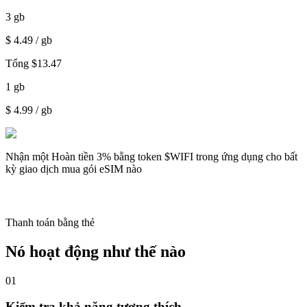
3
gb
$
4.49
/ gb
Tổng
$
13.47
1
gb
$
4.99
/ gb
Nhận một
Hoàn tiền 3%
bằng token $WIFI trong ứng dụng cho bất
kỳ giao dịch mua gói eSIM nào
Thanh toán bằng thẻ
Nó hoạt động như thế nào
01
Kiểm tra khả năng tương thích