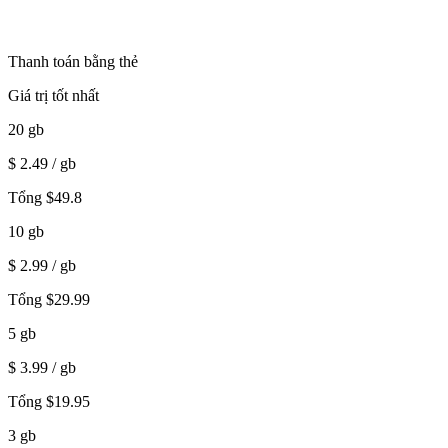
Thanh toán bằng thẻ
Giá trị tốt nhất
20
gb
$
2.49
/ gb
Tổng
$
49.8
10
gb
$
2.99
/ gb
Tổng
$
29.99
5
gb
$
3.99
/ gb
Tổng
$
19.95
3
gb