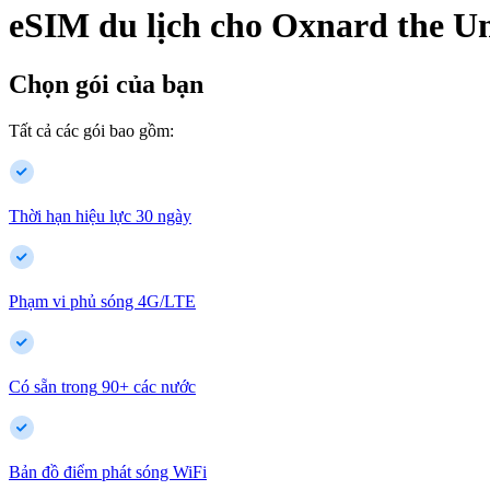
eSIM du lịch cho
Oxnard
the Un
Chọn gói của bạn
Tất cả các gói bao gồm:
Thời hạn hiệu lực 30 ngày
Phạm vi phủ sóng 4G/LTE
Có sẵn trong
90
+
các nước
Bản đồ điểm phát sóng WiFi