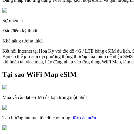
Đăng nhập vào ứng dụng WiFi Map, kích hoạt eSIM và tận hưởng 
Sự miêu tả
Đặc điểm kỹ thuật
Khả năng tương thích
Kết nối Internet tại Hoa Kỳ với tốc độ 4G / LTE bằng eSIM du lịch.
Bạn có thể giữ sim địa phương thông thường của mình để nhận SMS v
khi hoàn tất việc mua, hãy đăng nhập vào ứng dụng WiFi Map, làm the
Tại sao WiFi Map eSIM
Mua và cài đặt eSIM của bạn trong một phút
Tận hưởng internet tốc độ cao trong
90+ các nước