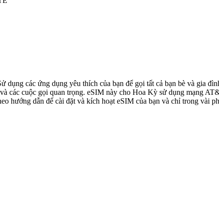
LTE
 Sử dụng các ứng dụng yêu thích của bạn để gọi tất cả bạn bè và gia 
à các cuộc gọi quan trọng. eSIM này cho Hoa Kỳ sử dụng mạng AT&T, 
o hướng dẫn để cài đặt và kích hoạt eSIM của bạn và chỉ trong vài ph