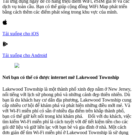
Tải ứng dụng ngay để có hàng triệu điểm WiFi, eSIM giá rẻ và các
dịch vụ toàn cầu. Bạn có thể giúp cộng đồng WiFi Map phát triển
bằng cách thêm các điểm phát sóng trong khu vực của mình.
Tải xuống cho iOS
Tải xuống cho Android
Nơi bạn có thể có được internet mở Lakewood Township
Lakewood Township là một thành phố xinh đẹp nằm ở New Jersey,
nổi tiếng với lịch sử phong phú và những cảnh đẹp thiên nhiên. Dù
bạn là du khách hay cư dân địa phương, Lakewood Township cung
cấp nhiều cơ hội để khám phá và phát hiện những điều mới mẻ. Và
với Wi-Fi miễn phí có sẵn ở nhiều địa điểm trên khắp thành phố,
bạn có thể giữ kết nối trong khi khám phá. Đối với du khách, việc
tìm kiếm Wi-Fi miễn phí là cách tuyệt vời để tiết kiệm tiền cho các
gói dữ liệu và giữ liên lạc với bạn bè và gia đình ở nhà. Một cách
đơn giản để tìm Wi-Fi miễn phí ở Lakewood Township là sử dụng