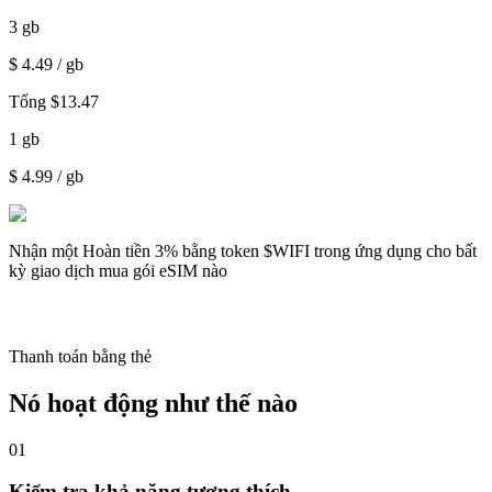
3
gb
$
4.49
/ gb
Tổng
$
13.47
1
gb
$
4.99
/ gb
Nhận một
Hoàn tiền 3%
bằng token $WIFI trong ứng dụng cho bất
kỳ giao dịch mua gói eSIM nào
Thanh toán bằng thẻ
Nó hoạt động như thế nào
01
Kiểm tra khả năng tương thích