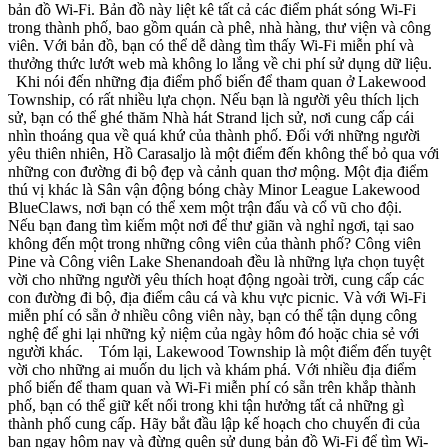
bản đồ Wi-Fi. Bản đồ này liệt kê tất cả các điểm phát sóng Wi-Fi
trong thành phố, bao gồm quán cà phê, nhà hàng, thư viện và công
viên. Với bản đồ, bạn có thể dễ dàng tìm thấy Wi-Fi miễn phí và
thưởng thức lướt web mà không lo lắng về chi phí sử dụng dữ liệu.
Khi nói đến những địa điểm phổ biến để tham quan ở Lakewood
Township, có rất nhiều lựa chọn. Nếu bạn là người yêu thích lịch
sử, bạn có thể ghé thăm Nhà hát Strand lịch sử, nơi cung cấp cái
nhìn thoáng qua về quá khứ của thành phố. Đối với những người
yêu thiên nhiên, Hồ Carasaljo là một điểm đến không thể bỏ qua với
những con đường đi bộ đẹp và cảnh quan thơ mộng. Một địa điểm
thú vị khác là Sân vận động bóng chày Minor League Lakewood
BlueClaws, nơi bạn có thể xem một trận đấu và cổ vũ cho đội.
Nếu bạn đang tìm kiếm một nơi để thư giãn và nghỉ ngơi, tại sao
không đến một trong những công viên của thành phố? Công viên
Pine và Công viên Lake Shenandoah đều là những lựa chọn tuyệt
vời cho những người yêu thích hoạt động ngoài trời, cung cấp các
con đường đi bộ, địa điểm câu cá và khu vực picnic. Và với Wi-Fi
miễn phí có sẵn ở nhiều công viên này, bạn có thể tận dụng công
nghệ để ghi lại những kỷ niệm của ngày hôm đó hoặc chia sẻ với
người khác. Tóm lại, Lakewood Township là một điểm đến tuyệt
vời cho những ai muốn du lịch và khám phá. Với nhiều địa điểm
phổ biến để tham quan và Wi-Fi miễn phí có sẵn trên khắp thành
phố, bạn có thể giữ kết nối trong khi tận hưởng tất cả những gì
thành phố cung cấp. Hãy bắt đầu lập kế hoạch cho chuyến đi của
bạn ngay hôm nay và đừng quên sử dụng bản đồ Wi-Fi để tìm Wi-