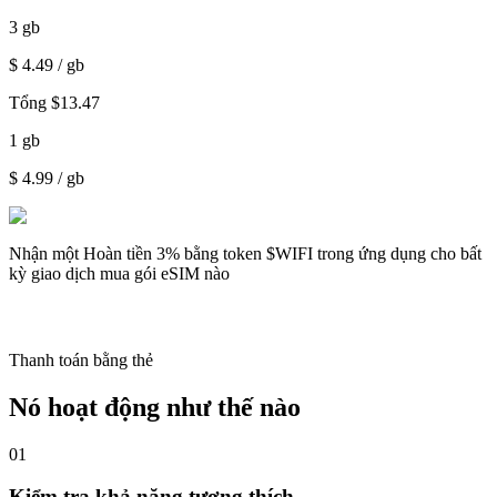
3
gb
$
4.49
/ gb
Tổng
$
13.47
1
gb
$
4.99
/ gb
Nhận một
Hoàn tiền 3%
bằng token $WIFI trong ứng dụng cho bất
kỳ giao dịch mua gói eSIM nào
Thanh toán bằng thẻ
Nó hoạt động như thế nào
01
Kiểm tra khả năng tương thích