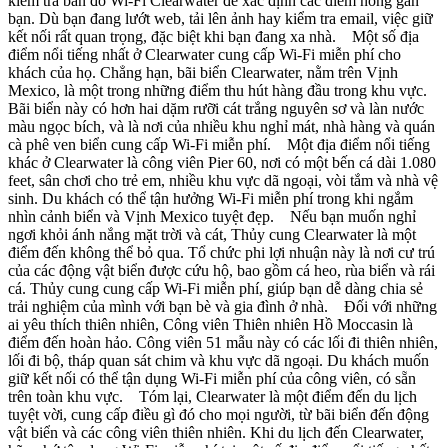
kiểm tra bản đồ Wi-Fi Clearwater để xác định các điểm nóng gần
bạn. Dù bạn đang lướt web, tải lên ảnh hay kiểm tra email, việc giữ
kết nối rất quan trọng, đặc biệt khi bạn đang xa nhà. Một số địa
điểm nổi tiếng nhất ở Clearwater cung cấp Wi-Fi miễn phí cho
khách của họ. Chẳng hạn, bãi biển Clearwater, nằm trên Vịnh
Mexico, là một trong những điểm thu hút hàng đầu trong khu vực.
Bãi biển này có hơn hai dặm rưỡi cát trắng nguyên sơ và làn nước
màu ngọc bích, và là nơi của nhiều khu nghỉ mát, nhà hàng và quán
cà phê ven biển cung cấp Wi-Fi miễn phí. Một địa điểm nổi tiếng
khác ở Clearwater là công viên Pier 60, nơi có một bến cá dài 1.080
feet, sân chơi cho trẻ em, nhiều khu vực dã ngoại, vòi tắm và nhà vệ
sinh. Du khách có thể tận hưởng Wi-Fi miễn phí trong khi ngắm
nhìn cảnh biển và Vịnh Mexico tuyệt đẹp. Nếu bạn muốn nghỉ
ngơi khỏi ánh nắng mặt trời và cát, Thủy cung Clearwater là một
điểm đến không thể bỏ qua. Tổ chức phi lợi nhuận này là nơi cư trú
của các động vật biển được cứu hộ, bao gồm cá heo, rùa biển và rái
cá. Thủy cung cung cấp Wi-Fi miễn phí, giúp bạn dễ dàng chia sẻ
trải nghiệm của mình với bạn bè và gia đình ở nhà. Đối với những
ai yêu thích thiên nhiên, Công viên Thiên nhiên Hồ Moccasin là
điểm đến hoàn hảo. Công viên 51 mẫu này có các lối đi thiên nhiên,
lối đi bộ, tháp quan sát chim và khu vực dã ngoại. Du khách muốn
giữ kết nối có thể tận dụng Wi-Fi miễn phí của công viên, có sẵn
trên toàn khu vực. Tóm lại, Clearwater là một điểm đến du lịch
tuyệt vời, cung cấp điều gì đó cho mọi người, từ bãi biển đến động
vật biển và các công viên thiên nhiên. Khi du lịch đến Clearwater,