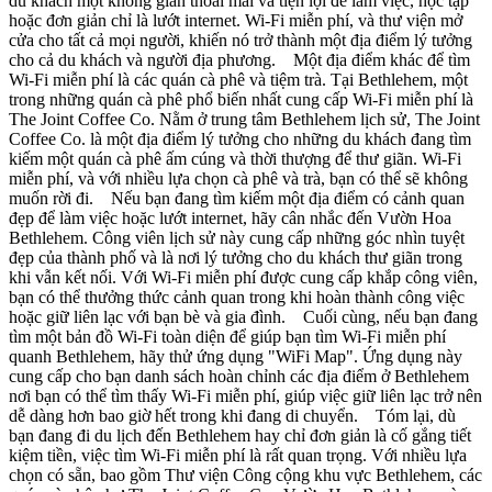
du khách một không gian thoải mái và tiện lợi để làm việc, học tập
hoặc đơn giản chỉ là lướt internet. Wi-Fi miễn phí, và thư viện mở
cửa cho tất cả mọi người, khiến nó trở thành một địa điểm lý tưởng
cho cả du khách và người địa phương. Một địa điểm khác để tìm
Wi-Fi miễn phí là các quán cà phê và tiệm trà. Tại Bethlehem, một
trong những quán cà phê phổ biến nhất cung cấp Wi-Fi miễn phí là
The Joint Coffee Co. Nằm ở trung tâm Bethlehem lịch sử, The Joint
Coffee Co. là một địa điểm lý tưởng cho những du khách đang tìm
kiếm một quán cà phê ấm cúng và thời thượng để thư giãn. Wi-Fi
miễn phí, và với nhiều lựa chọn cà phê và trà, bạn có thể sẽ không
muốn rời đi. Nếu bạn đang tìm kiếm một địa điểm có cảnh quan
đẹp để làm việc hoặc lướt internet, hãy cân nhắc đến Vườn Hoa
Bethlehem. Công viên lịch sử này cung cấp những góc nhìn tuyệt
đẹp của thành phố và là nơi lý tưởng cho du khách thư giãn trong
khi vẫn kết nối. Với Wi-Fi miễn phí được cung cấp khắp công viên,
bạn có thể thưởng thức cảnh quan trong khi hoàn thành công việc
hoặc giữ liên lạc với bạn bè và gia đình. Cuối cùng, nếu bạn đang
tìm một bản đồ Wi-Fi toàn diện để giúp bạn tìm Wi-Fi miễn phí
quanh Bethlehem, hãy thử ứng dụng "WiFi Map". Ứng dụng này
cung cấp cho bạn danh sách hoàn chỉnh các địa điểm ở Bethlehem
nơi bạn có thể tìm thấy Wi-Fi miễn phí, giúp việc giữ liên lạc trở nên
dễ dàng hơn bao giờ hết trong khi đang di chuyển. Tóm lại, dù
bạn đang đi du lịch đến Bethlehem hay chỉ đơn giản là cố gắng tiết
kiệm tiền, việc tìm Wi-Fi miễn phí là rất quan trọng. Với nhiều lựa
chọn có sẵn, bao gồm Thư viện Công cộng khu vực Bethlehem, các