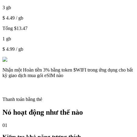
3
gb
$
4.49
/ gb
Tổng
$
13.47
1
gb
$
4.99
/ gb
Nhận một
Hoàn tiền 3%
bằng token $WIFI trong ứng dụng cho bất
kỳ giao dịch mua gói eSIM nào
Thanh toán bằng thẻ
Nó hoạt động như thế nào
01
Kiểm tra khả năng tương thích