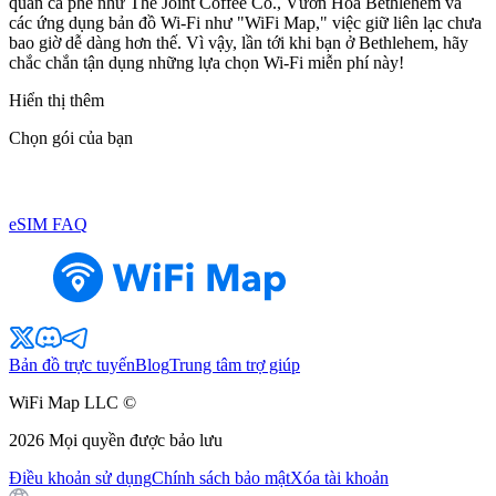
quán cà phê như The Joint Coffee Co., Vườn Hoa Bethlehem và
các ứng dụng bản đồ Wi-Fi như "WiFi Map," việc giữ liên lạc chưa
bao giờ dễ dàng hơn thế. Vì vậy, lần tới khi bạn ở Bethlehem, hãy
chắc chắn tận dụng những lựa chọn Wi-Fi miễn phí này!
Hiển thị thêm
Chọn gói của bạn
eSIM FAQ
Bản đồ trực tuyến
Blog
Trung tâm trợ giúp
WiFi Map LLC ©
2026
Mọi quyền được bảo lưu
Điều khoản sử dụng
Chính sách bảo mật
Xóa tài khoản