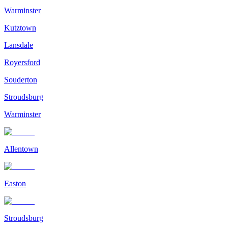
Warminster
Kutztown
Lansdale
Royersford
Souderton
Stroudsburg
Warminster
Allentown
Easton
Stroudsburg