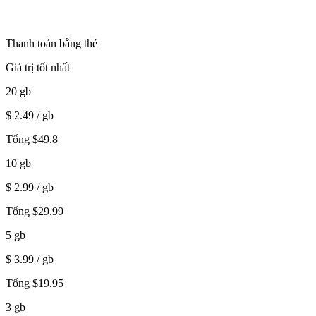
Thanh toán bằng thẻ
Giá trị tốt nhất
20
gb
$
2.49
/ gb
Tổng
$
49.8
10
gb
$
2.99
/ gb
Tổng
$
29.99
5
gb
$
3.99
/ gb
Tổng
$
19.95
3
gb