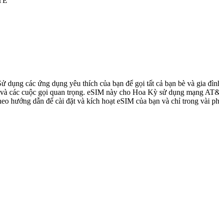
LTE
 Sử dụng các ứng dụng yêu thích của bạn để gọi tất cả bạn bè và gia 
à các cuộc gọi quan trọng. eSIM này cho Hoa Kỳ sử dụng mạng AT&T, 
o hướng dẫn để cài đặt và kích hoạt eSIM của bạn và chỉ trong vài ph