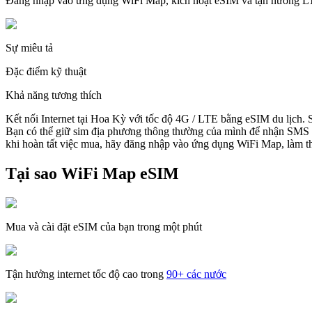
Đăng nhập vào ứng dụng WiFi Map, kích hoạt eSIM và tận hưởng 
Sự miêu tả
Đặc điểm kỹ thuật
Khả năng tương thích
Kết nối Internet tại Hoa Kỳ với tốc độ 4G / LTE bằng eSIM du lịch.
Bạn có thể giữ sim địa phương thông thường của mình để nhận SMS v
khi hoàn tất việc mua, hãy đăng nhập vào ứng dụng WiFi Map, làm the
Tại sao WiFi Map eSIM
Mua và cài đặt eSIM của bạn trong một phút
Tận hưởng internet tốc độ cao trong
90+ các nước