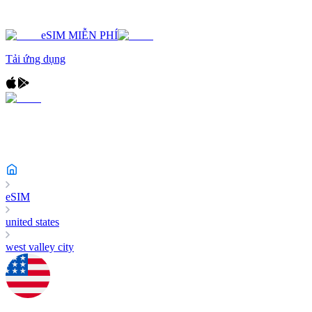
eSIM MIỄN PHÍ
Tải ứng dụng
eSIM
united states
west valley city