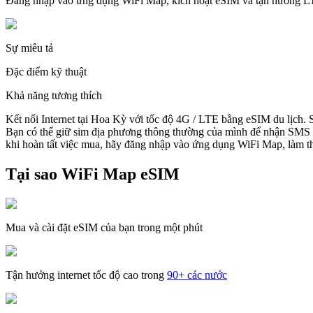
Đăng nhập vào ứng dụng WiFi Map, kích hoạt eSIM và tận hưởng 
Sự miêu tả
Đặc điểm kỹ thuật
Khả năng tương thích
Kết nối Internet tại Hoa Kỳ với tốc độ 4G / LTE bằng eSIM du lịch.
Bạn có thể giữ sim địa phương thông thường của mình để nhận SMS v
khi hoàn tất việc mua, hãy đăng nhập vào ứng dụng WiFi Map, làm the
Tại sao WiFi Map eSIM
Mua và cài đặt eSIM của bạn trong một phút
Tận hưởng internet tốc độ cao trong
90+ các nước