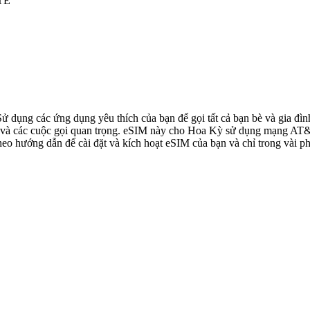
LTE
 Sử dụng các ứng dụng yêu thích của bạn để gọi tất cả bạn bè và gia 
à các cuộc gọi quan trọng. eSIM này cho Hoa Kỳ sử dụng mạng AT&T, 
o hướng dẫn để cài đặt và kích hoạt eSIM của bạn và chỉ trong vài ph