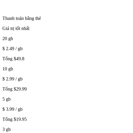
Thanh toán bằng thẻ
Giá trị tốt nhất
20
gb
$
2.49
/ gb
Tổng
$
49.8
10
gb
$
2.99
/ gb
Tổng
$
29.99
5
gb
$
3.99
/ gb
Tổng
$
19.95
3
gb