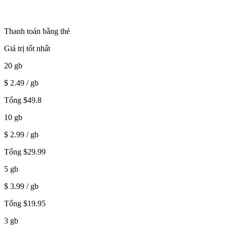
Thanh toán bằng thẻ
Giá trị tốt nhất
20
gb
$
2.49
/ gb
Tổng
$
49.8
10
gb
$
2.99
/ gb
Tổng
$
29.99
5
gb
$
3.99
/ gb
Tổng
$
19.95
3
gb