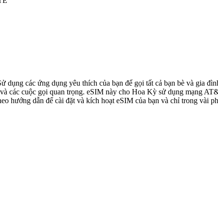
LTE
 Sử dụng các ứng dụng yêu thích của bạn để gọi tất cả bạn bè và gia 
à các cuộc gọi quan trọng. eSIM này cho Hoa Kỳ sử dụng mạng AT&T, 
o hướng dẫn để cài đặt và kích hoạt eSIM của bạn và chỉ trong vài ph