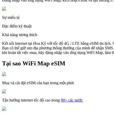
Đăng nhập vào ứng dụng WiFi Map, kích hoạt eSIM và tận hưởng 
Sự miêu tả
Đặc điểm kỹ thuật
Khả năng tương thích
Kết nối Internet tại Hoa Kỳ với tốc độ 4G / LTE bằng eSIM du lịch.
Bạn có thể giữ sim địa phương thông thường của mình để nhận SMS v
khi hoàn tất việc mua, hãy đăng nhập vào ứng dụng WiFi Map, làm the
Tại sao WiFi Map eSIM
Mua và cài đặt eSIM của bạn trong một phút
Tận hưởng internet tốc độ cao trong
90+ các nước