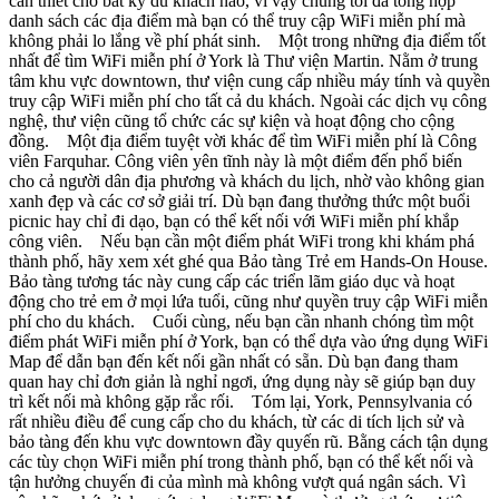
cần thiết cho bất kỳ du khách nào, vì vậy chúng tôi đã tổng hợp
danh sách các địa điểm mà bạn có thể truy cập WiFi miễn phí mà
không phải lo lắng về phí phát sinh. Một trong những địa điểm tốt
nhất để tìm WiFi miễn phí ở York là Thư viện Martin. Nằm ở trung
tâm khu vực downtown, thư viện cung cấp nhiều máy tính và quyền
truy cập WiFi miễn phí cho tất cả du khách. Ngoài các dịch vụ công
nghệ, thư viện cũng tổ chức các sự kiện và hoạt động cho cộng
đồng. Một địa điểm tuyệt vời khác để tìm WiFi miễn phí là Công
viên Farquhar. Công viên yên tĩnh này là một điểm đến phổ biến
cho cả người dân địa phương và khách du lịch, nhờ vào không gian
xanh đẹp và các cơ sở giải trí. Dù bạn đang thưởng thức một buổi
picnic hay chỉ đi dạo, bạn có thể kết nối với WiFi miễn phí khắp
công viên. Nếu bạn cần một điểm phát WiFi trong khi khám phá
thành phố, hãy xem xét ghé qua Bảo tàng Trẻ em Hands-On House.
Bảo tàng tương tác này cung cấp các triển lãm giáo dục và hoạt
động cho trẻ em ở mọi lứa tuổi, cũng như quyền truy cập WiFi miễn
phí cho du khách. Cuối cùng, nếu bạn cần nhanh chóng tìm một
điểm phát WiFi miễn phí ở York, bạn có thể dựa vào ứng dụng WiFi
Map để dẫn bạn đến kết nối gần nhất có sẵn. Dù bạn đang tham
quan hay chỉ đơn giản là nghỉ ngơi, ứng dụng này sẽ giúp bạn duy
trì kết nối mà không gặp rắc rối. Tóm lại, York, Pennsylvania có
rất nhiều điều để cung cấp cho du khách, từ các di tích lịch sử và
bảo tàng đến khu vực downtown đầy quyến rũ. Bằng cách tận dụng
các tùy chọn WiFi miễn phí trong thành phố, bạn có thể kết nối và
tận hưởng chuyến đi của mình mà không vượt quá ngân sách. Vì