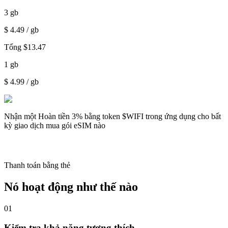
3
gb
$
4.49
/ gb
Tổng
$
13.47
1
gb
$
4.99
/ gb
Nhận một
Hoàn tiền 3%
bằng token $WIFI trong ứng dụng cho bất
kỳ giao dịch mua gói eSIM nào
Thanh toán bằng thẻ
Nó hoạt động như thế nào
01
Kiểm tra khả năng tương thích