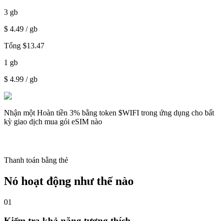
3
gb
$
4.49
/ gb
Tổng
$
13.47
1
gb
$
4.99
/ gb
Nhận một
Hoàn tiền 3%
bằng token $WIFI trong ứng dụng cho bất
kỳ giao dịch mua gói eSIM nào
Thanh toán bằng thẻ
Nó hoạt động như thế nào
01
Kiểm tra khả năng tương thích