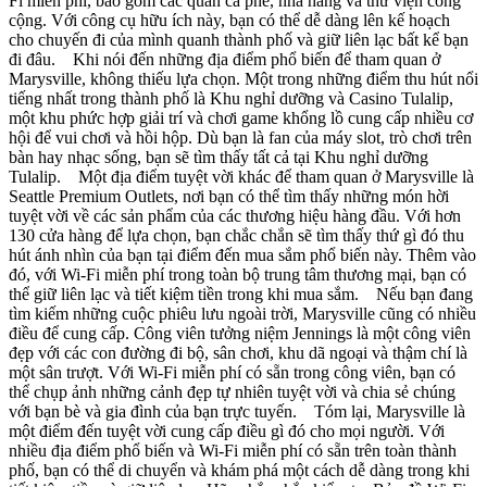
Fi miễn phí, bao gồm các quán cà phê, nhà hàng và thư viện công
cộng. Với công cụ hữu ích này, bạn có thể dễ dàng lên kế hoạch
cho chuyến đi của mình quanh thành phố và giữ liên lạc bất kể bạn
đi đâu. Khi nói đến những địa điểm phổ biến để tham quan ở
Marysville, không thiếu lựa chọn. Một trong những điểm thu hút nổi
tiếng nhất trong thành phố là Khu nghỉ dưỡng và Casino Tulalip,
một khu phức hợp giải trí và chơi game khổng lồ cung cấp nhiều cơ
hội để vui chơi và hồi hộp. Dù bạn là fan của máy slot, trò chơi trên
bàn hay nhạc sống, bạn sẽ tìm thấy tất cả tại Khu nghỉ dưỡng
Tulalip. Một địa điểm tuyệt vời khác để tham quan ở Marysville là
Seattle Premium Outlets, nơi bạn có thể tìm thấy những món hời
tuyệt vời về các sản phẩm của các thương hiệu hàng đầu. Với hơn
130 cửa hàng để lựa chọn, bạn chắc chắn sẽ tìm thấy thứ gì đó thu
hút ánh nhìn của bạn tại điểm đến mua sắm phổ biến này. Thêm vào
đó, với Wi-Fi miễn phí trong toàn bộ trung tâm thương mại, bạn có
thể giữ liên lạc và tiết kiệm tiền trong khi mua sắm. Nếu bạn đang
tìm kiếm những cuộc phiêu lưu ngoài trời, Marysville cũng có nhiều
điều để cung cấp. Công viên tưởng niệm Jennings là một công viên
đẹp với các con đường đi bộ, sân chơi, khu dã ngoại và thậm chí là
một sân trượt. Với Wi-Fi miễn phí có sẵn trong công viên, bạn có
thể chụp ảnh những cảnh đẹp tự nhiên tuyệt vời và chia sẻ chúng
với bạn bè và gia đình của bạn trực tuyến. Tóm lại, Marysville là
một điểm đến tuyệt vời cung cấp điều gì đó cho mọi người. Với
nhiều địa điểm phổ biến và Wi-Fi miễn phí có sẵn trên toàn thành
phố, bạn có thể di chuyển và khám phá một cách dễ dàng trong khi