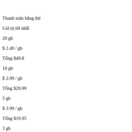
Thanh toán bằng thẻ
Giá trị tốt nhất
20
gb
$
2.49
/ gb
Tổng
$
49.8
10
gb
$
2.99
/ gb
Tổng
$
29.99
5
gb
$
3.99
/ gb
Tổng
$
19.95
3
gb