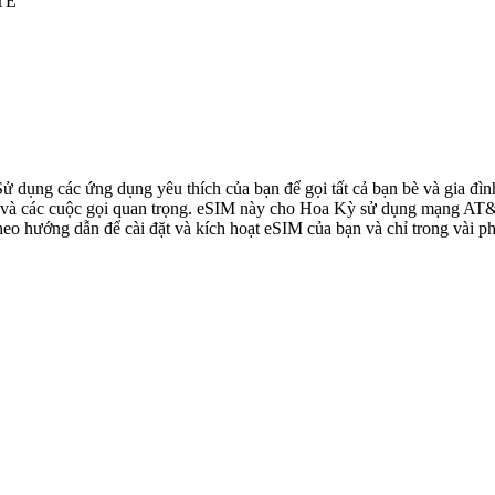
LTE
 Sử dụng các ứng dụng yêu thích của bạn để gọi tất cả bạn bè và gia 
à các cuộc gọi quan trọng. eSIM này cho Hoa Kỳ sử dụng mạng AT&T, 
o hướng dẫn để cài đặt và kích hoạt eSIM của bạn và chỉ trong vài ph