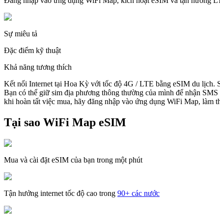
Đăng nhập vào ứng dụng WiFi Map, kích hoạt eSIM và tận hưởng 
Sự miêu tả
Đặc điểm kỹ thuật
Khả năng tương thích
Kết nối Internet tại Hoa Kỳ với tốc độ 4G / LTE bằng eSIM du lịch.
Bạn có thể giữ sim địa phương thông thường của mình để nhận SMS v
khi hoàn tất việc mua, hãy đăng nhập vào ứng dụng WiFi Map, làm the
Tại sao WiFi Map eSIM
Mua và cài đặt eSIM của bạn trong một phút
Tận hưởng internet tốc độ cao trong
90+ các nước