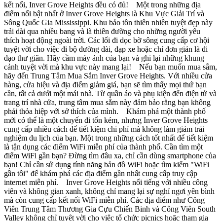
kết nối, Inver Grove Heights đều có đủ! Một trong những địa
điểm nổi bật nhất ở Inver Grove Heights là Khu Vực Giải Trí và
Sông Quốc Gia Mississippi. Khu bảo tồn thiên nhiên tuyệt đẹp này
trải dài qua nhiều bang và là thiên đường cho những người yêu
thích hoạt động ngoài trời. Các lối đi dọc bờ sông cung cấp cơ hội
tuyệt vời cho việc đi bộ đường dài, đạp xe hoặc chỉ đơn giản là đi
dạo thư giãn. Hãy cầm máy ảnh của bạn và ghi lại những khung
cảnh tuyệt vời mà khu vực này mang lại! Nếu bạn muốn mua sắm,
hãy đến Trung Tâm Mua Sắm Inver Grove Heights. Với nhiều cửa
hàng, cửa hiệu và địa điểm giảm giá, bạn sẽ tìm thấy mọi thứ bạn
cần, tất cả dưới một mái nhà. Từ quần áo và phụ kiện đến điện tử và
trang trí nhà cửa, trung tâm mua sắm này đảm bảo rằng bạn không
phải thỏa hiệp với sở thích của mình. Khám phá một thành phố
mới có thể là một chuyến đi tốn kém, nhưng Inver Grove Heights
cung cấp nhiều cách để tiết kiệm chi phí mà không làm giảm trải
nghiệm du lịch của bạn. Một trong những cách tốt nhất để tiết kiệm
là tận dụng các điểm WiFi miễn phí của thành phố. Cần tìm một
điểm WiFi gần bạn? Đừng tìm đâu xa, chỉ cần dùng smartphone của
bạn! Chỉ cần sử dụng tính năng bản đồ WiFi hoặc tìm kiếm "WiFi
gần tôi" để khám phá các địa điểm gần nhất cung cấp truy cập
internet miễn phí. Inver Grove Heights nổi tiếng với nhiều công
viên và không gian xanh, không chỉ mang lại sự nghỉ ngơi yên bình
mà còn cung cấp kết nối WiFi miễn phí. Các địa điểm như Công
Viên Trung Tâm Thương Gia Cựu Chiến Binh và Công Viên South
Valley không chỉ tuyệt vời cho việc tổ chức picnics hoặc tham gia