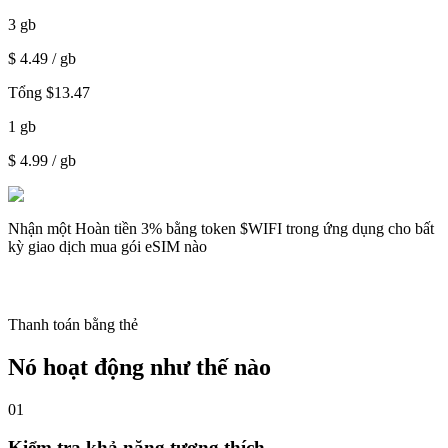
3
gb
$
4.49
/ gb
Tổng
$
13.47
1
gb
$
4.99
/ gb
Nhận một
Hoàn tiền 3%
bằng token $WIFI trong ứng dụng cho bất
kỳ giao dịch mua gói eSIM nào
Thanh toán bằng thẻ
Nó hoạt động như thế nào
01
Kiểm tra khả năng tương thích