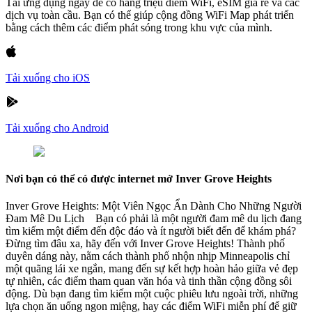
Tải ứng dụng ngay để có hàng triệu điểm WiFi, eSIM giá rẻ và các
dịch vụ toàn cầu. Bạn có thể giúp cộng đồng WiFi Map phát triển
bằng cách thêm các điểm phát sóng trong khu vực của mình.
Tải xuống cho iOS
Tải xuống cho Android
Nơi bạn có thể có được internet mở Inver Grove Heights
Inver Grove Heights: Một Viên Ngọc Ẩn Dành Cho Những Người
Đam Mê Du Lịch Bạn có phải là một người đam mê du lịch đang
tìm kiếm một điểm đến độc đáo và ít người biết đến để khám phá?
Đừng tìm đâu xa, hãy đến với Inver Grove Heights! Thành phố
duyên dáng này, nằm cách thành phố nhộn nhịp Minneapolis chỉ
một quãng lái xe ngắn, mang đến sự kết hợp hoàn hảo giữa vẻ đẹp
tự nhiên, các điểm tham quan văn hóa và tinh thần cộng đồng sôi
động. Dù bạn đang tìm kiếm một cuộc phiêu lưu ngoài trời, những
lựa chọn ăn uống ngon miệng, hay các điểm WiFi miễn phí để giữ