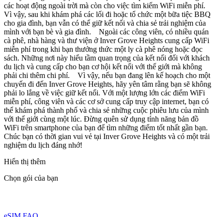
các hoạt động ngoài trời mà còn cho việc tìm kiếm WiFi miễn phí.
Vì vậy, sau khi khám phá các lối đi hoặc tổ chức một bữa tiệc BBQ
cho gia đình, bạn vẫn có thể giữ kết nối và chia sẻ trải nghiệm của
mình với bạn bè và gia đình. Ngoài các công viên, có nhiều quán
cà phê, nhà hàng và thư viện ở Inver Grove Heights cung cấp WiFi
miễn phí trong khi bạn thưởng thức một ly cà phê nóng hoặc đọc
sách. Những nơi này hiểu tầm quan trọng của kết nối đối với khách
du lịch và cung cấp cho bạn cơ hội kết nối với thế giới mà không
phải chi thêm chi phí. Vì vậy, nếu bạn đang lên kế hoạch cho một
chuyến đi đến Inver Grove Heights, hãy yên tâm rằng bạn sẽ không
phải lo lắng về việc giữ kết nối. Với một lượng lớn các điểm WiFi
miễn phí, công viên và các cơ sở cung cấp truy cập internet, bạn có
thể khám phá thành phố và chia sẻ những cuộc phiêu lưu của mình
với thế giới cùng một lúc. Đừng quên sử dụng tính năng bản đồ
WiFi trên smartphone của bạn để tìm những điểm tốt nhất gần bạn.
Chúc bạn có thời gian vui vẻ tại Inver Grove Heights và có một trải
nghiệm du lịch đáng nhớ!
Hiển thị thêm
Chọn gói của bạn
eSIM FAQ