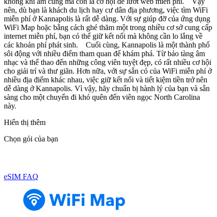
không khí ấm cúng mà còn là cơ hội để lướt web miễn phí. Vậy
nên, dù bạn là khách du lịch hay cư dân địa phương, việc tìm WiFi
miễn phí ở Kannapolis là rất dễ dàng. Với sự giúp đỡ của ứng dụng
WiFi Map hoặc bằng cách ghé thăm một trong nhiều cơ sở cung cấp
internet miễn phí, bạn có thể giữ kết nối mà không cần lo lắng về
các khoản phí phát sinh. Cuối cùng, Kannapolis là một thành phố
sôi động với nhiều điểm tham quan để khám phá. Từ bảo tàng âm
nhạc và thể thao đến những công viên tuyệt đẹp, có rất nhiều cơ hội
cho giải trí và thư giãn. Hơn nữa, với sự sẵn có của WiFi miễn phí ở
nhiều địa điểm khác nhau, việc giữ kết nối và tiết kiệm tiền trở nên
dễ dàng ở Kannapolis. Vì vậy, hãy chuẩn bị hành lý của bạn và sẵn
sàng cho một chuyến đi khó quên đến viên ngọc North Carolina
này.
Hiển thị thêm
Chọn gói của bạn
eSIM FAQ