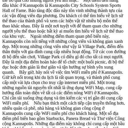
thể bỏ qua cho những người yêu âm nhạc. Một điểm đến hàng
đầu khác ở Kannapolis là Kannapolis City Schools System Sports
Hall of Fame. Bảo tàng độc đáo này tôn vinh những thành tựu của
các vận động viên địa phương. Du khách có thể tìm hiểu về lịch sử
thể thao của thành phố và xem các hiện vật từ nhiều bộ môn thể
thao khác nhau. Đây là một nơi tuyệt vời để tham quan cho những
người yêu thể thao hoặc bất kỳ ai muốn tìm hiểu về lịch sử thể thao
của khu vực. Ngoài những điểm tham quan phổ biến này,
Kannapolis còn nổi tiếng với những công viên và không gian xanh
đẹp. Một trong những công viên như vậy là Village Park, điểm đến
thân thiện với gia đình cung cấp nhiều hoạt động. Từ các con đường
đi bộ đến sân chơi, Village Park có điều gì đó cho tất cả mọi người.
Đây là một địa điểm hoàn hảo để tổ chức một buổi picnic, đi bộ thể
dục hoặc đơn giản là thư giãn và tận hưởng sự bình yên xung
quanh. Bây giờ, hãy nói về việc tìm WiFi miễn phí ở Kannapolis.
Giữ kết nối trong khi du lịch là rất quan trọng, và thành phố cung
cấp một vài lựa chọn cho truy cập internet miễn phí. Một trong
những nguồn tài nguyên tốt nhất là ứng dụng WiFi Map, cung cấp
hướng dẫn toàn diện về tất cả các điểm nóng WiFi ở Kannapolis.
Chỉ cần tải xuống ứng dụng và tìm kiếm các vị trí gần đó cung cấp
WiFi miễn phí. Nếu bạn thích một cách tiếp cận truyền thống hơn,
nhiều quán cà phê, nhà hàng và không gian công cộng ở
Kannapolis cung cấp WiFi miễn phí cho khách hàng. Một số địa
điểm phổ biến bao gồm Starbucks, Panera Bread và Thư viện Công
cộng Kannapolis. Những địa điểm này không chỉ cung cấp một bầu