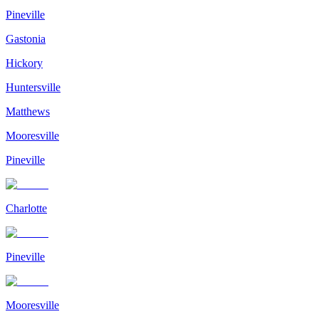
Pineville
Gastonia
Hickory
Huntersville
Matthews
Mooresville
Pineville
Charlotte
Pineville
Mooresville