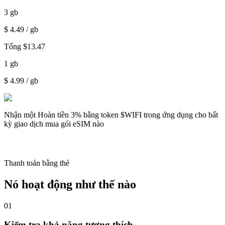
3
gb
$
4.49
/ gb
Tổng
$
13.47
1
gb
$
4.99
/ gb
Nhận một
Hoàn tiền 3%
bằng token $WIFI trong ứng dụng cho bất
kỳ giao dịch mua gói eSIM nào
Thanh toán bằng thẻ
Nó hoạt động như thế nào
01
Kiểm tra khả năng tương thích