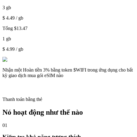
3
gb
$
4.49
/ gb
Tổng
$
13.47
1
gb
$
4.99
/ gb
Nhận một
Hoàn tiền 3%
bằng token $WIFI trong ứng dụng cho bất
kỳ giao dịch mua gói eSIM nào
Thanh toán bằng thẻ
Nó hoạt động như thế nào
01
Kiểm tra khả năng tương thích