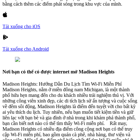
bằng cách thêm các điểm phát sóng trong khu vực của mình.
Tải xuống cho iOS
Tải xuống cho Android
Nơi bạn có thể có được internet mở Madison Heights
Madison Heights: Hướng Dẫn Du Lịch Tìm Wi-Fi Miễn Phí
Madison Heights, nằm ở miền đông nam Michigan, là một thành
phố hứa hẹn mang đến cho du khách nhiều trải nghiệm thú vị. Với
những công viên xinh đẹp, các di tích lịch sử ấn tượng và cuộc sống
về đêm sôi động, Madison Heights là điểm đến tuyệt vời cho bất kỳ
ai yêu thích du lịch. Tuy nhiên, nếu bạn muốn tiết kiệm tiền và giữ
liên lạc với bạn bè và gia đình ở nhà trong khi khám phá thành phố,
bạn cần biết nơi nào có thể tìm thấy Wi-Fi miễn phí. Rất may,
Madison Heights có nhiều địa điểm công cộng nơi bạn có thể truy
cập Wi-Fi miễn phí, bao gồm quán cà phê, nhà hàng, thư viện và