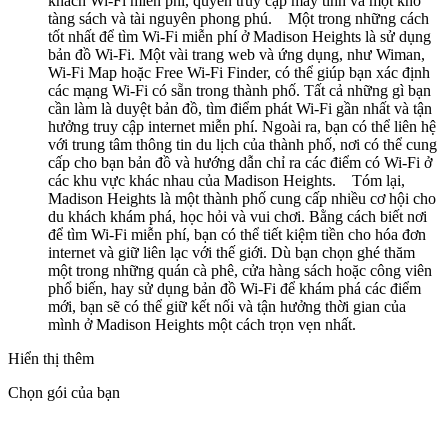
khách Wi-Fi miễn phí, quyền truy cập máy tính và một kho
tàng sách và tài nguyên phong phú. Một trong những cách
tốt nhất để tìm Wi-Fi miễn phí ở Madison Heights là sử dụng
bản đồ Wi-Fi. Một vài trang web và ứng dụng, như Wiman,
Wi-Fi Map hoặc Free Wi-Fi Finder, có thể giúp bạn xác định
các mạng Wi-Fi có sẵn trong thành phố. Tất cả những gì bạn
cần làm là duyệt bản đồ, tìm điểm phát Wi-Fi gần nhất và tận
hưởng truy cập internet miễn phí. Ngoài ra, bạn có thể liên hệ
với trung tâm thông tin du lịch của thành phố, nơi có thể cung
cấp cho bạn bản đồ và hướng dẫn chỉ ra các điểm có Wi-Fi ở
các khu vực khác nhau của Madison Heights. Tóm lại,
Madison Heights là một thành phố cung cấp nhiều cơ hội cho
du khách khám phá, học hỏi và vui chơi. Bằng cách biết nơi
để tìm Wi-Fi miễn phí, bạn có thể tiết kiệm tiền cho hóa đơn
internet và giữ liên lạc với thế giới. Dù bạn chọn ghé thăm
một trong những quán cà phê, cửa hàng sách hoặc công viên
phổ biến, hay sử dụng bản đồ Wi-Fi để khám phá các điểm
mới, bạn sẽ có thể giữ kết nối và tận hưởng thời gian của
mình ở Madison Heights một cách trọn vẹn nhất.
Hiển thị thêm
Chọn gói của bạn