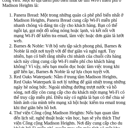
công viên. Một số địa điểm phổ biến nhất để tìm Wi-Fi miễn phí ở
Madison Heights là:
Panera Bread: Một trong những quán cà phê phổ biến nhất ở
Madison Heights, Panera Bread cung cấp Wi-Fi miễn phí
nhanh chóng và đáng tin cậy cho khách hàng. Bạn có thể
ngồi lại, gọi một đồ uống nóng hoặc lạnh, và kết nối với
mạng Wi-Fi để kiểm tra email, làm việc hoặc đơn giản là lướt
web.
Barnes & Noble: Với bộ sưu tập sách phong phú, Barnes &
Noble là một nơi tuyệt vời để thư giãn và nghỉ ngơi. Tuy
nhiên, bạn có biết rằng nhiều chi nhánh của chuỗi cửa hàng
sách này cũng cung cấp Wi-Fi miễn phí cho khách hàng
không? Vì vậy, nếu bạn muốn đọc hoặc làm việc trong khi
giữ liên lạc, Barnes & Noble là sự lựa chọn tuyệt vời.
Red Oaks Waterpark: Nằm ở trung tâm Madison Heights,
Red Oaks Waterpark là nơi lý tưởng để giải nhiệt trong những
ngày hè nóng bức. Ngoài những đường trượt nước và hồ
sóng, nơi đây còn cung cấp cho du khách một mạng Wi-Fi có
thể truy cập miễn phí. Điều này có nghĩa là bạn có thể chia sẻ
hình ảnh của mình trên mạng xã hội hoặc kiểm tra email trong
khi thư giãn bên hồ bơi.
Thư viện Công cộng Madison Heights: Nếu bạn quan tâm
đến lịch sử, nghệ thuật hoặc văn học, bạn sẽ yêu thích Thư
viện Công cộng Madison Heights. Nơi đây cung cấp cho du