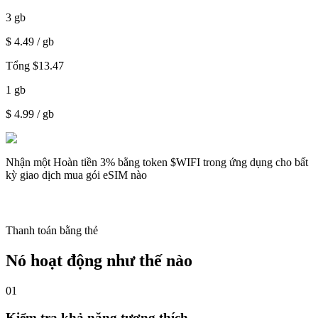
3
gb
$
4.49
/ gb
Tổng
$
13.47
1
gb
$
4.99
/ gb
Nhận một
Hoàn tiền 3%
bằng token $WIFI trong ứng dụng cho bất
kỳ giao dịch mua gói eSIM nào
Thanh toán bằng thẻ
Nó hoạt động như thế nào
01
Kiểm tra khả năng tương thích