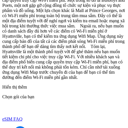
cấp quyền truy cập Wi-Fi miễn phí. Một trong số đó là Busboys and
Poets, một nơi gặp gỡ cộng đồng tổ chức sự kiện và phục vụ thực
phẩm và đồ uống. Một lựa chọn khác là Mall at Prince Georges, nơi
có Wi-Fi miễn phí trong toàn bộ trung tâm mua sắm. Đây có thể là
một địa điểm tuyệt vời để nghỉ ngơi và kiểm tra email hoặc mạng xã
hội trong khi thưởng thức việc mua sắm. Ngoài ra, nếu bạn muốn
có danh sách đầy đủ hơn về các điểm có Wi-Fi miễn phí ở
Hyattsville, bạn có thể kiểm tra ứng dụng Wifi Map. Ứng dụng này
cung cấp bản đồ của tất cả các điểm phát sóng Wi-Fi miễn phí trong
thành phố để bạn dễ dàng tìm thấy nơi kết nối. Tóm lại,
Hyattsville là một thành phố tuyệt vời để ghé thăm nếu bạn muốn
tiết kiệm chi phí cho việc truy cập Wi-Fi. Với nhiều khách sạn và
địa điểm phổ biến cung cấp quyền truy cập Wi-Fi miễn phí, bạn có
thể duy trì kết nối mà không phải tốn kém. Chỉ cần nhớ tải xuống
ứng dụng Wifi Map trước chuyến đi của bạn để bạn có thể tìm
đường đến điểm Wi-Fi miễn phí gần nhất.
Hiển thị thêm
Chọn gói của bạn
eSIM FAQ