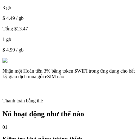
3
gb
$
4.49
/ gb
Tổng
$
13.47
1
gb
$
4.99
/ gb
Nhận một
Hoàn tiền 3%
bằng token $WIFI trong ứng dụng cho bất
kỳ giao dịch mua gói eSIM nào
Thanh toán bằng thẻ
Nó hoạt động như thế nào
01
Kiểm tra khả năng tương thích