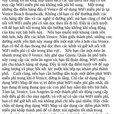
vậy chúng tôi đã tổng hợp danh sách các địa điểm nơi bạn có thể
truy cập WiFi miễn phí mà không mất phí bổ sung. Một trong
những địa điểm hàng đầu ở Venice để sử dụng WiFi miễn phí là tại
Venice Beach Boardwalk. Không chỉ bạn có thể thưởng thức các
cửa hàng độc đáo và các nghệ sĩ đường phố, mà bạn cũng có thể kết
nối với WiFi miễn phí có sẵn dọc theo lối đi bộ. Đây là cách tuyệt
vời để bạn kết nối trong khi tận hưởng bầu không khí sống động
của khu vực bãi biển này. Nếu bạn muốn một khung cảnh yên
tĩnh hơn, hãy đến các kênh Venice. Nằm giữa thành phố, những con
đường nước yên tĩnh này mang đến một mặt yên ả hơn của Venice.
Bạn có thể đi dạo thong thả dọc theo các kênh và giữ kết nối với
WiFi miễn phí có sẵn trong khu vực. Nếu bạn cần một món ăn
nhanh trong khi ở Venice, hãy ghé qua Gjusta. Quán ăn phổ biến
này cung cấp các món ăn ngon và, bạn đã đoán đúng, WiFi miễn
phí cho khách hàng sử dụng. Đây là một địa điểm tuyệt vời để nạp
năng lượng và phục hồi sức lực trước khi tiếp tục khám phá thành
phố. Cuối cùng, nếu bạn cần hướng dẫn hoặc một điểm phát WiFi
miễn phí trong khi ở Venice, đừng lo lắng. Chỉ cần sử dụng ứng
dụng WiFi Map để tìm vị trí điểm phát WiFi miễn phí gần nhất, dù
bạn đang đi lang thang qua các con phố hay nằm dài trên bãi biển.
Tóm lại, Venice, Los Angeles là một thành phố sôi động cung cấp
một điều gì đó cho mọi người, và với sự có sẵn của WiFi miễn phí,
bạn có thể giữ kết nối mà không phải chi tiêu quá nhiều. Hãy chắc
chắn sử dụng ứng dụng WiFi Map và tận dụng các điểm phát WiFi
miễn phí khắp thành phố để có được trải nghiệm tốt nhất trong