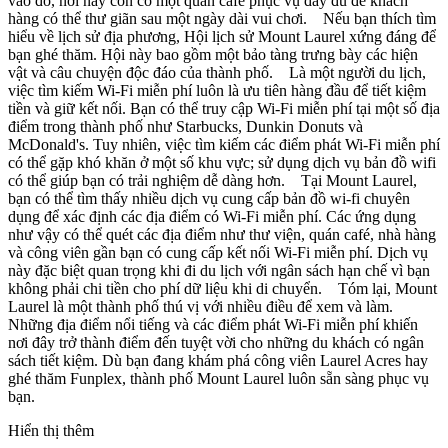
vào đó, nơi này còn có một quán café phục vụ đầy đủ để khách
hàng có thể thư giãn sau một ngày dài vui chơi. Nếu bạn thích tìm
hiểu về lịch sử địa phương, Hội lịch sử Mount Laurel xứng đáng để
bạn ghé thăm. Hội này bao gồm một bảo tàng trưng bày các hiện
vật và câu chuyện độc đáo của thành phố. Là một người du lịch,
việc tìm kiếm Wi-Fi miễn phí luôn là ưu tiên hàng đầu để tiết kiệm
tiền và giữ kết nối. Bạn có thể truy cập Wi-Fi miễn phí tại một số địa
điểm trong thành phố như Starbucks, Dunkin Donuts và
McDonald's. Tuy nhiên, việc tìm kiếm các điểm phát Wi-Fi miễn phí
có thể gặp khó khăn ở một số khu vực; sử dụng dịch vụ bản đồ wifi
có thể giúp bạn có trải nghiệm dễ dàng hơn. Tại Mount Laurel,
bạn có thể tìm thấy nhiều dịch vụ cung cấp bản đồ wi-fi chuyên
dụng để xác định các địa điểm có Wi-Fi miễn phí. Các ứng dụng
như vậy có thể quét các địa điểm như thư viện, quán café, nhà hàng
và công viên gần bạn có cung cấp kết nối Wi-Fi miễn phí. Dịch vụ
này đặc biệt quan trọng khi đi du lịch với ngân sách hạn chế vì bạn
không phải chi tiền cho phí dữ liệu khi di chuyển. Tóm lại, Mount
Laurel là một thành phố thú vị với nhiều điều để xem và làm.
Những địa điểm nổi tiếng và các điểm phát Wi-Fi miễn phí khiến
nơi đây trở thành điểm đến tuyệt vời cho những du khách có ngân
sách tiết kiệm. Dù bạn đang khám phá công viên Laurel Acres hay
ghé thăm Funplex, thành phố Mount Laurel luôn sẵn sàng phục vụ
bạn.
Hiển thị thêm