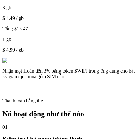
3
gb
$
4.49
/ gb
Tổng
$
13.47
1
gb
$
4.99
/ gb
Nhận một
Hoàn tiền 3%
bằng token $WIFI trong ứng dụng cho bất
kỳ giao dịch mua gói eSIM nào
Thanh toán bằng thẻ
Nó hoạt động như thế nào
01
Kiểm tra khả năng tương thích