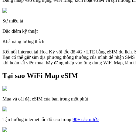
Đăng nhập vào ứng dụng WiFi Map, kích hoạt eSIM và tận hưởng 
Sự miêu tả
Đặc điểm kỹ thuật
Khả năng tương thích
Kết nối Internet tại Hoa Kỳ với tốc độ 4G / LTE bằng eSIM du lịch.
Bạn có thể giữ sim địa phương thông thường của mình để nhận SMS v
khi hoàn tất việc mua, hãy đăng nhập vào ứng dụng WiFi Map, làm the
Tại sao WiFi Map eSIM
Mua và cài đặt eSIM của bạn trong một phút
Tận hưởng internet tốc độ cao trong
90+ các nước