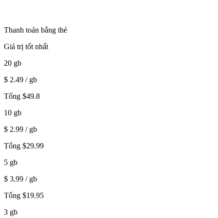
Thanh toán bằng thẻ
Giá trị tốt nhất
20
gb
$
2.49
/ gb
Tổng
$
49.8
10
gb
$
2.99
/ gb
Tổng
$
29.99
5
gb
$
3.99
/ gb
Tổng
$
19.95
3
gb