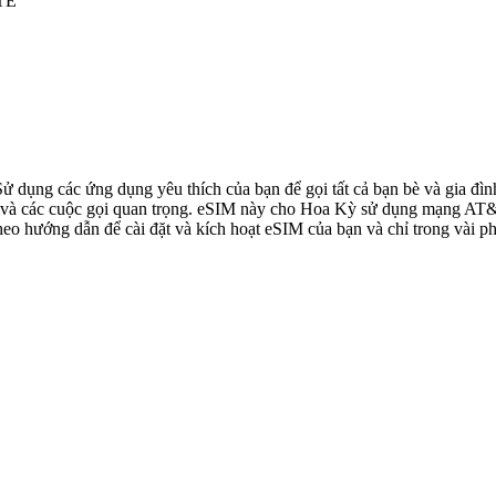
LTE
 Sử dụng các ứng dụng yêu thích của bạn để gọi tất cả bạn bè và gia 
à các cuộc gọi quan trọng. eSIM này cho Hoa Kỳ sử dụng mạng AT&T, 
o hướng dẫn để cài đặt và kích hoạt eSIM của bạn và chỉ trong vài ph