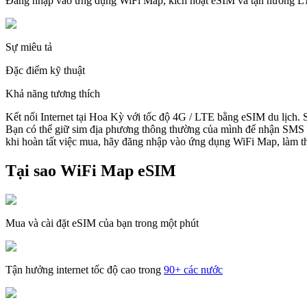
Đăng nhập vào ứng dụng WiFi Map, kích hoạt eSIM và tận hưởng 
Sự miêu tả
Đặc điểm kỹ thuật
Khả năng tương thích
Kết nối Internet tại Hoa Kỳ với tốc độ 4G / LTE bằng eSIM du lịch.
Bạn có thể giữ sim địa phương thông thường của mình để nhận SMS v
khi hoàn tất việc mua, hãy đăng nhập vào ứng dụng WiFi Map, làm the
Tại sao WiFi Map eSIM
Mua và cài đặt eSIM của bạn trong một phút
Tận hưởng internet tốc độ cao trong
90+ các nước