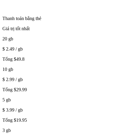
Thanh toán bằng thẻ
Giá trị tốt nhất
20
gb
$
2.49
/ gb
Tổng
$
49.8
10
gb
$
2.99
/ gb
Tổng
$
29.99
5
gb
$
3.99
/ gb
Tổng
$
19.95
3
gb