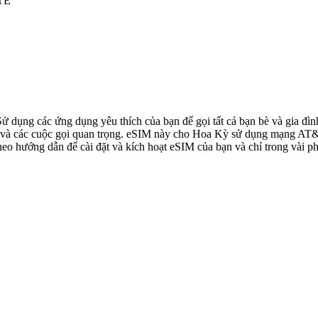
LTE
 Sử dụng các ứng dụng yêu thích của bạn để gọi tất cả bạn bè và gia 
à các cuộc gọi quan trọng. eSIM này cho Hoa Kỳ sử dụng mạng AT&T, 
o hướng dẫn để cài đặt và kích hoạt eSIM của bạn và chỉ trong vài ph