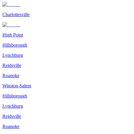
Charlottesville
High Point
Hillsborough
Lynchburg
Reidsville
Roanoke
Winston-Salem
Hillsborough
Lynchburg
Reidsville
Roanoke