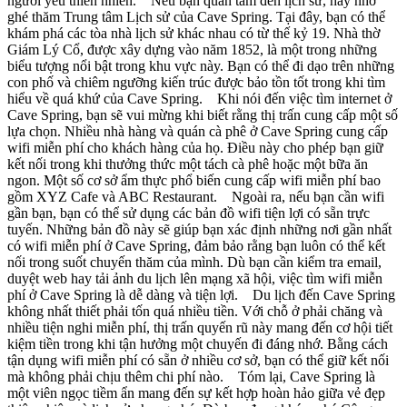
người yêu thiên nhiên. Nếu bạn quan tâm đến lịch sử, hãy nhớ
ghé thăm Trung tâm Lịch sử của Cave Spring. Tại đây, bạn có thể
khám phá các tòa nhà lịch sử khác nhau có từ thế kỷ 19. Nhà thờ
Giám Lý Cổ, được xây dựng vào năm 1852, là một trong những
biểu tượng nổi bật trong khu vực này. Bạn có thể đi dạo trên những
con phố và chiêm ngưỡng kiến trúc được bảo tồn tốt trong khi tìm
hiểu về quá khứ của Cave Spring. Khi nói đến việc tìm internet ở
Cave Spring, bạn sẽ vui mừng khi biết rằng thị trấn cung cấp một số
lựa chọn. Nhiều nhà hàng và quán cà phê ở Cave Spring cung cấp
wifi miễn phí cho khách hàng của họ. Điều này cho phép bạn giữ
kết nối trong khi thưởng thức một tách cà phê hoặc một bữa ăn
ngon. Một số cơ sở ẩm thực phổ biến cung cấp wifi miễn phí bao
gồm XYZ Cafe và ABC Restaurant. Ngoài ra, nếu bạn cần wifi
gần bạn, bạn có thể sử dụng các bản đồ wifi tiện lợi có sẵn trực
tuyến. Những bản đồ này sẽ giúp bạn xác định những nơi gần nhất
có wifi miễn phí ở Cave Spring, đảm bảo rằng bạn luôn có thể kết
nối trong suốt chuyến thăm của mình. Dù bạn cần kiểm tra email,
duyệt web hay tải ảnh du lịch lên mạng xã hội, việc tìm wifi miễn
phí ở Cave Spring là dễ dàng và tiện lợi. Du lịch đến Cave Spring
không nhất thiết phải tốn quá nhiều tiền. Với chỗ ở phải chăng và
nhiều tiện nghi miễn phí, thị trấn quyến rũ này mang đến cơ hội tiết
kiệm tiền trong khi tận hưởng một chuyến đi đáng nhớ. Bằng cách
tận dụng wifi miễn phí có sẵn ở nhiều cơ sở, bạn có thể giữ kết nối
mà không phải chịu thêm chi phí nào. Tóm lại, Cave Spring là
một viên ngọc tiềm ẩn mang đến sự kết hợp hoàn hảo giữa vẻ đẹp