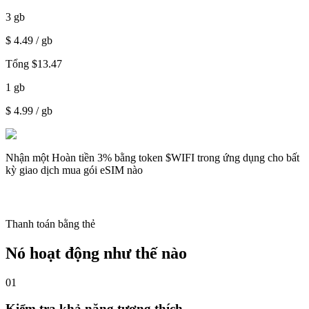
3
gb
$
4.49
/ gb
Tổng
$
13.47
1
gb
$
4.99
/ gb
Nhận một
Hoàn tiền 3%
bằng token $WIFI trong ứng dụng cho bất
kỳ giao dịch mua gói eSIM nào
Thanh toán bằng thẻ
Nó hoạt động như thế nào
01
Kiểm tra khả năng tương thích