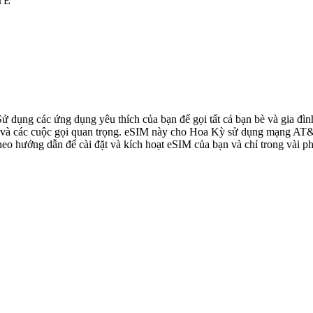
LTE
 Sử dụng các ứng dụng yêu thích của bạn để gọi tất cả bạn bè và gia 
à các cuộc gọi quan trọng. eSIM này cho Hoa Kỳ sử dụng mạng AT&T, 
o hướng dẫn để cài đặt và kích hoạt eSIM của bạn và chỉ trong vài ph