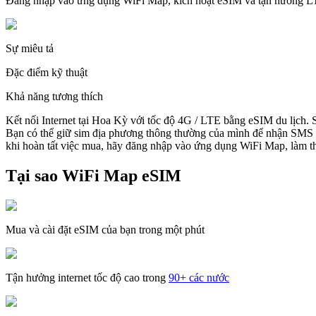
Đăng nhập vào ứng dụng WiFi Map, kích hoạt eSIM và tận hưởng 
Sự miêu tả
Đặc điểm kỹ thuật
Khả năng tương thích
Kết nối Internet tại Hoa Kỳ với tốc độ 4G / LTE bằng eSIM du lịch.
Bạn có thể giữ sim địa phương thông thường của mình để nhận SMS v
khi hoàn tất việc mua, hãy đăng nhập vào ứng dụng WiFi Map, làm the
Tại sao WiFi Map eSIM
Mua và cài đặt eSIM của bạn trong một phút
Tận hưởng internet tốc độ cao trong
90+ các nước