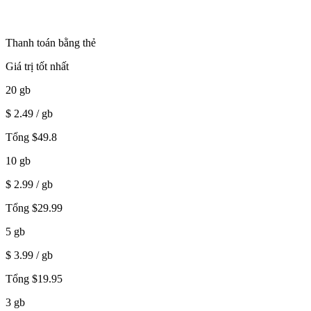
Thanh toán bằng thẻ
Giá trị tốt nhất
20
gb
$
2.49
/ gb
Tổng
$
49.8
10
gb
$
2.99
/ gb
Tổng
$
29.99
5
gb
$
3.99
/ gb
Tổng
$
19.95
3
gb