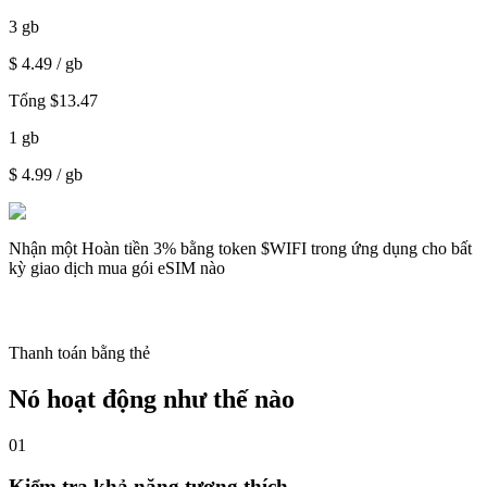
3
gb
$
4.49
/ gb
Tổng
$
13.47
1
gb
$
4.99
/ gb
Nhận một
Hoàn tiền 3%
bằng token $WIFI trong ứng dụng cho bất
kỳ giao dịch mua gói eSIM nào
Thanh toán bằng thẻ
Nó hoạt động như thế nào
01
Kiểm tra khả năng tương thích