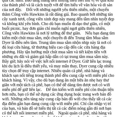
qua các năm. Bảo tàng mang đến những hiểu biết thú vị về quá khứ
của thành phố và là cách tuyệt vời để tìm hiểu về văn hóa và di sản
của nơi đây. Đối với những người yêu thiên nhiên, một chuyến
thăm Công viên Hawkins là rất đáng giá. Bao quanh bởi những tán
cây xanh tươi, công viên xinh đẹp này mang đến tầm nhìn tuyệt đẹp
và không khí yên bình. Cho dù bạn muốn đi dạo thư giãn, có một
buổi picnic, hay đơn giản chỉ muốn nghỉ ngơi giữa thiên nhiên,
Công viên Hawkins là nơi lý tưởng để thư giãn. Nếu bạn đang tìm
kiếm một chút mua sắm, một chuyến đi đến Trung tâm Mua sắm
Dyer là điều nên làm. Trung tâm mua sắm nhộn nhịp này là nơi có
đủ loại cửa hàng, từ thương hiệu cao cấp đến các cửa hàng địa
phương. Hãy tận hưởng một chút mua sắm và tiết kiệm tiền với
những ưu đãi và giảm giá hấp dẫn có tại trung tâm mua sắm này.
Bây giờ, hãy nói về việc kết nối internet ở Dyer. Giữ liên lạc trong
khi du lịch là điều thiết yếu, và may mắn thay, Dyer cung cấp nhiều
tùy chọn để truy cập internet. Nhiều quán cà phê, nhà hàng và
khách sạn nổi tiếng trong thành phố đều cung cấp wifi miễn phí cho
khách hàng. Vì vậy, cho dù bạn đang ăn một bữa ăn nhẹ hay thư
giãn với một tách cà phê, bạn có thể dễ dàng tìm được nơi có wifi
miễn phí để giữ liên lạc. Để tìm kiếm wifi miễn phí còn thuận tiện
hơn nữa, bạn có thể sử dụng các ứng dụng hoặc trang web bản đồ
wifi. Những nền tảng này cung cấp bản đồ wifi cho thấy tất cả các
địa điểm gần bạn đang cung cấp wifi miễn phí. Chỉ cần nhập vị trí
của bạn, và bản đồ sẽ hiển thị tất cả các điểm nóng gần đó nơi bạn
có thể kết nối internet miễn phí. Ngoài quán cà phê, nhà hàng và