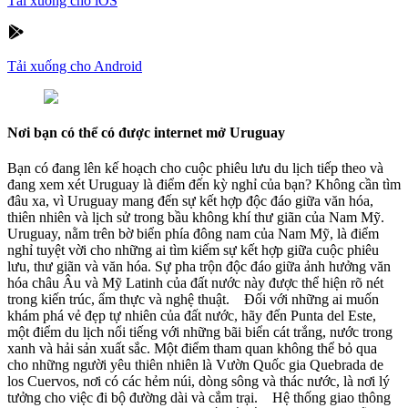
Tải xuống cho iOS
Tải xuống cho Android
Nơi bạn có thể có được internet mở Uruguay
Bạn có đang lên kế hoạch cho cuộc phiêu lưu du lịch tiếp theo và
đang xem xét Uruguay là điểm đến kỳ nghỉ của bạn? Không cần tìm
đâu xa, vì Uruguay mang đến sự kết hợp độc đáo giữa văn hóa,
thiên nhiên và lịch sử trong bầu không khí thư giãn của Nam Mỹ.
Uruguay, nằm trên bờ biển phía đông nam của Nam Mỹ, là điểm
nghỉ tuyệt vời cho những ai tìm kiếm sự kết hợp giữa cuộc phiêu
lưu, thư giãn và văn hóa. Sự pha trộn độc đáo giữa ảnh hưởng văn
hóa châu Âu và Mỹ Latinh của đất nước này được thể hiện rõ nét
trong kiến trúc, ẩm thực và nghệ thuật. Đối với những ai muốn
khám phá vẻ đẹp tự nhiên của đất nước, hãy đến Punta del Este,
một điểm du lịch nổi tiếng với những bãi biển cát trắng, nước trong
xanh và hải sản xuất sắc. Một điểm tham quan không thể bỏ qua
cho những người yêu thiên nhiên là Vườn Quốc gia Quebrada de
los Cuervos, nơi có các hẻm núi, dòng sông và thác nước, là nơi lý
tưởng cho việc đi bộ đường dài và cắm trại. Hệ thống giao thông