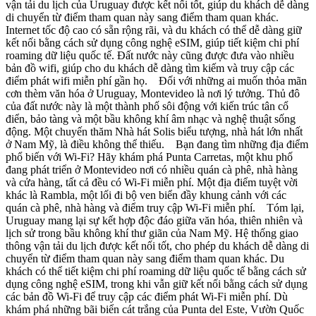
vận tải du lịch của Uruguay được kết nối tốt, giúp du khách dễ dàng
di chuyển từ điểm tham quan này sang điểm tham quan khác.
Internet tốc độ cao có sẵn rộng rãi, và du khách có thể dễ dàng giữ
kết nối bằng cách sử dụng công nghệ eSIM, giúp tiết kiệm chi phí
roaming dữ liệu quốc tế. Đất nước này cũng được đưa vào nhiều
bản đồ wifi, giúp cho du khách dễ dàng tìm kiếm và truy cập các
điểm phát wifi miễn phí gần họ. Đối với những ai muốn thỏa mãn
cơn thèm văn hóa ở Uruguay, Montevideo là nơi lý tưởng. Thủ đô
của đất nước này là một thành phố sôi động với kiến trúc tân cổ
điển, bảo tàng và một bầu không khí âm nhạc và nghệ thuật sống
động. Một chuyến thăm Nhà hát Solis biểu tượng, nhà hát lớn nhất
ở Nam Mỹ, là điều không thể thiếu. Bạn đang tìm những địa điểm
phổ biến với Wi-Fi? Hãy khám phá Punta Carretas, một khu phố
đang phát triển ở Montevideo nơi có nhiều quán cà phê, nhà hàng
và cửa hàng, tất cả đều có Wi-Fi miễn phí. Một địa điểm tuyệt vời
khác là Rambla, một lối đi bộ ven biển đầy khung cảnh với các
quán cà phê, nhà hàng và điểm truy cập Wi-Fi miễn phí. Tóm lại,
Uruguay mang lại sự kết hợp độc đáo giữa văn hóa, thiên nhiên và
lịch sử trong bầu không khí thư giãn của Nam Mỹ. Hệ thống giao
thông vận tải du lịch được kết nối tốt, cho phép du khách dễ dàng di
chuyển từ điểm tham quan này sang điểm tham quan khác. Du
khách có thể tiết kiệm chi phí roaming dữ liệu quốc tế bằng cách sử
dụng công nghệ eSIM, trong khi vẫn giữ kết nối bằng cách sử dụng
các bản đồ Wi-Fi để truy cập các điểm phát Wi-Fi miễn phí. Dù
khám phá những bãi biển cát trắng của Punta del Este, Vườn Quốc