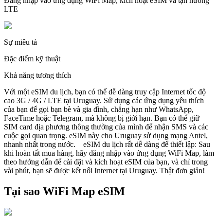
Đăng nhập vào ứng dụng WiFi Map, kích hoạt eSIM và tận hưởng
LTE
Sự miêu tả
Đặc điểm kỹ thuật
Khả năng tương thích
Với một eSIM du lịch, bạn có thể dễ dàng truy cập Internet tốc độ
cao 3G / 4G / LTE tại Uruguay. Sử dụng các ứng dụng yêu thích
của bạn để gọi bạn bè và gia đình, chẳng hạn như WhatsApp,
FaceTime hoặc Telegram, mà không bị giới hạn. Bạn có thể giữ
SIM card địa phương thông thường của mình để nhận SMS và các
cuộc gọi quan trọng. eSIM này cho Uruguay sử dụng mạng Antel,
nhanh nhất trong nước. eSIM du lịch rất dễ dàng để thiết lập: Sau
khi hoàn tất mua hàng, hãy đăng nhập vào ứng dụng WiFi Map, làm
theo hướng dẫn để cài đặt và kích hoạt eSIM của bạn, và chỉ trong
vài phút, bạn sẽ được kết nối Internet tại Uruguay. Thật đơn giản!
Tại sao WiFi Map eSIM