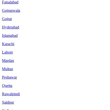
Faisalabad
Gujranwala
Gujrat
Hyderabad
Islamabad
Karachi
Lahore
Mardan
Multan
Peshawar
Quetta
Rawalpindi
Saidpur