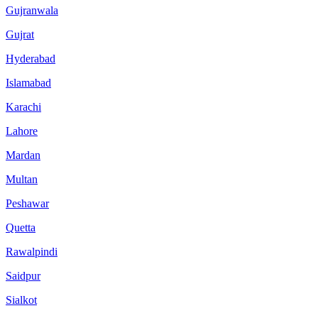
Gujranwala
Gujrat
Hyderabad
Islamabad
Karachi
Lahore
Mardan
Multan
Peshawar
Quetta
Rawalpindi
Saidpur
Sialkot