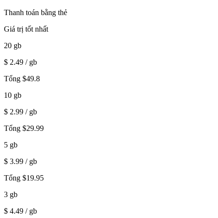
Thanh toán bằng thẻ
Giá trị tốt nhất
20
gb
$
2.49
/ gb
Tổng
$
49.8
10
gb
$
2.99
/ gb
Tổng
$
29.99
5
gb
$
3.99
/ gb
Tổng
$
19.95
3
gb
$
4.49
/ gb