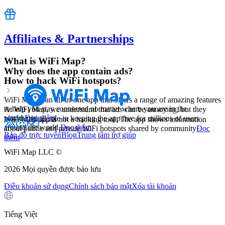
Affiliates & Partnerships
What is WiFi Map?
Why does the app contain ads?
How to hack WiFi hotspots?
WiFi Map is an all-in-one app that offers a range of amazing features
to help you stay connected no matter where you are in the
At WiFi Map, we understand that ads can be annoying, but they
world.
Đọc thêm
play a critical role in keeping the app free for millions of users
WiFi Map app is not a hacking tool. The app shows information
around the world.
Đọc thêm
about public and private WiFi hotspots shared by community
Đọc
Bản đồ trực tuyến
Blog
Trung tâm trợ giúp
thêm
WiFi Map LLC ©
2026
Mọi quyền được bảo lưu
Điều khoản sử dụng
Chính sách bảo mật
Xóa tài khoản
Tiếng Việt