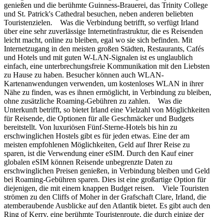
genießen und die berühmte Guinness-Brauerei, das Trinity College
und St. Patrick's Cathedral besuchen, neben anderen beliebten
Touristenzielen. Was die Verbindung betrifft, so verfügt Irland
über eine sehr zuverlässige Internetinfrastruktur, die es Reisenden
leicht macht, online zu bleiben, egal wo sie sich befinden. Mit
Internetzugang in den meisten großen Städten, Restaurants, Cafés
und Hotels und mit guten W-LAN-Signalen ist es unglaublich
einfach, eine unterbrechungsfreie Kommunikation mit den Liebsten
zu Hause zu haben. Besucher können auch WLAN-
Kartenanwendungen verwenden, um kostenloses WLAN in ihrer
Nähe zu finden, was es ihnen ermöglicht, in Verbindung zu bleiben,
ohne zusätzliche Roaming-Gebühren zu zahlen. Was die
Unterkunft betrifft, so bietet Irland eine Vielzahl von Möglichkeiten
für Reisende, die Optionen für alle Geschmäcker und Budgets
bereitstellt. Von luxuriösen Fünf-Sterne-Hotels bis hin zu
erschwinglichen Hostels gibt es für jeden etwas. Eine der am
meisten empfohlenen Möglichkeiten, Geld auf Ihrer Reise zu
sparen, ist die Verwendung einer eSIM. Durch den Kauf einer
globalen eSIM können Reisende unbegrenzte Daten zu
erschwinglichen Preisen genießen, in Verbindung bleiben und Geld
bei Roaming-Gebühren sparen. Dies ist eine großartige Option für
diejenigen, die mit einem knappen Budget reisen. Viele Touristen
strömen zu den Cliffs of Moher in der Grafschaft Clare, Irland, die
atemberaubende Ausblicke auf den Atlantik bietet. Es gibt auch den
Ring of Kerry, eine berühmte Touristenroute, die durch einige der