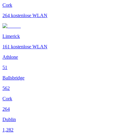
Cork
264
kostenlose WLAN
Limerick
161
kostenlose WLAN
Athlone
51
Ballsbridge
562
Cork
264
Dublin
1,282