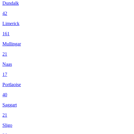
Dundalk
42
Limerick
161
Mullingar
21
Naas
17
Portlaoise
40
Saggart
21
Sligo