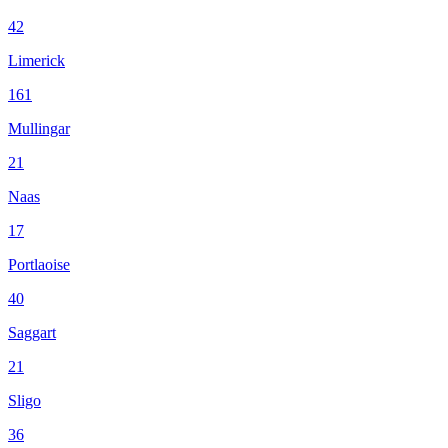
42
Limerick
161
Mullingar
21
Naas
17
Portlaoise
40
Saggart
21
Sligo
36