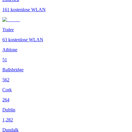
161
kostenlose WLAN
Tralee
63
kostenlose WLAN
Athlone
51
Ballsbridge
562
Cork
264
Dublin
1,282
Dundalk