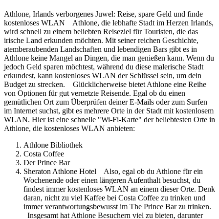
Athlone, Irlands verborgenes Juwel: Reise, spare Geld und finde
kostenloses WLAN Athlone, die lebhafte Stadt im Herzen Irlands,
wird schnell zu einem beliebten Reiseziel für Touristen, die das
irische Land erkunden möchten. Mit seiner reichen Geschichte,
atemberaubenden Landschaften und lebendigen Bars gibt es in
Athlone keine Mangel an Dingen, die man genießen kann. Wenn du
jedoch Geld sparen möchtest, während du diese malerische Stadt
erkundest, kann kostenloses WLAN der Schlüssel sein, um dein
Budget zu strecken. Glücklicherweise bietet Athlone eine Reihe
von Optionen für gut vernetzte Reisende. Egal ob du einen
gemütlichen Ort zum Überprüfen deiner E-Mails oder zum Surfen
im Internet suchst, gibt es mehrere Orte in der Stadt mit kostenlosem
WLAN. Hier ist eine schnelle "Wi-Fi-Karte" der beliebtesten Orte in
Athlone, die kostenloses WLAN anbieten:
Athlone Bibliothek
Costa Coffee
Der Prince Bar
Sheraton Athlone Hotel Also, egal ob du Athlone für ein
Wochenende oder einen längeren Aufenthalt besuchst, du
findest immer kostenloses WLAN an einem dieser Orte. Denk
daran, nicht zu viel Kaffee bei Costa Coffee zu trinken und
immer verantwortungsbewusst im The Prince Bar zu trinken.
Insgesamt hat Athlone Besuchern viel zu bieten, darunter