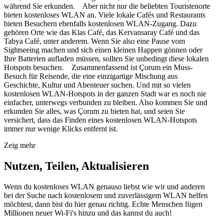
während Sie erkunden. Aber nicht nur die beliebten Touristenorte
bieten kostenloses WLAN an. Viele lokale Cafés und Restaurants
bieten Besuchern ebenfalls kostenlosen WLAN-Zugang. Dazu
gehören Orte wie das Klas Café, das Kervansaray Café und das
Tabya Café, unter anderem. Wenn Sie also eine Pause vom
Sightseeing machen und sich einen kleinen Happen gönnen oder
Ihre Batterien aufladen müssen, sollten Sie unbedingt diese lokalen
Hotspots besuchen. Zusammenfassend ist Çorum ein Muss-
Besuch für Reisende, die eine einzigartige Mischung aus
Geschichte, Kultur und Abenteuer suchen. Und mit so vielen
kostenlosen WLAN-Hotspots in der ganzen Stadt war es noch nie
einfacher, unterwegs verbunden zu bleiben. Also kommen Sie und
erkunden Sie alles, was Çorum zu bieten hat, und seien Sie
versichert, dass das Finden eines kostenlosen WLAN-Hotspots
immer nur wenige Klicks entfernt ist.
Zeig mehr
Nutzen, Teilen, Aktualisieren
Wenn du kostenloses WLAN genauso liebst wie wir und anderen
bei der Suche nach kostenlosem und zuverlässigem WLAN helfen
möchtest, dann bist du hier genau richtig. Echte Menschen fügen
Millionen neuer Wi-Fi's hinzu und das kannst du auch!