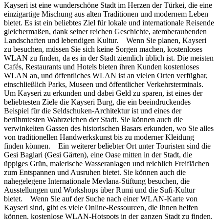
Kayseri ist eine wunderschöne Stadt im Herzen der Türkei, die eine
einzigartige Mischung aus alten Traditionen und modernem Leben
bietet. Es ist ein beliebtes Ziel für lokale und internationale Reisende
gleichermaßen, dank seiner reichen Geschichte, atemberaubenden
Landschaften und lebendigen Kultur. Wenn Sie planen, Kayseri
zu besuchen, müssen Sie sich keine Sorgen machen, kostenloses
WLAN zu finden, da es in der Stadt ziemlich üblich ist. Die meisten
Cafés, Restaurants und Hotels bieten ihren Kunden kostenloses
WLAN an, und öffentliches WLAN ist an vielen Orten verfügbar,
einschließlich Parks, Museen und öffentlicher Verkehrsterminals.
Um Kayseri zu erkunden und dabei Geld zu sparen, ist eines der
beliebtesten Ziele die Kayseri Burg, die ein beeindruckendes
Beispiel für die Seldschuken-Architektur ist und eines der
berühmtesten Wahrzeichen der Stadt. Sie können auch die
verwinkelten Gassen des historischen Basars erkunden, wo Sie alles
von traditionellen Handwerkskunst bis zu moderner Kleidung
finden können. Ein weiterer beliebter Ort unter Touristen sind die
Gesi Baglari (Gesi Gärten), eine Oase mitten in der Stadt, die
üppiges Grün, malerische Wasseranlagen und reichlich Freiflächen
zum Entspannen und Ausruhen bietet. Sie können auch die
nahegelegene Internationale Mevlana-Stiftung besuchen, die
Ausstellungen und Workshops über Rumi und die Sufi-Kultur
bietet. Wenn Sie auf der Suche nach einer WLAN-Karte von
Kayseri sind, gibt es viele Online-Ressourcen, die Ihnen helfen
können, kostenlose WLAN-Hotspots in der ganzen Stadt zu finden.