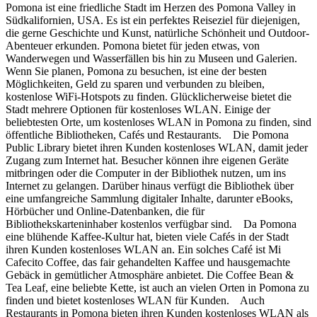
Pomona ist eine friedliche Stadt im Herzen des Pomona Valley in
Südkalifornien, USA. Es ist ein perfektes Reiseziel für diejenigen,
die gerne Geschichte und Kunst, natürliche Schönheit und Outdoor-
Abenteuer erkunden. Pomona bietet für jeden etwas, von
Wanderwegen und Wasserfällen bis hin zu Museen und Galerien.
Wenn Sie planen, Pomona zu besuchen, ist eine der besten
Möglichkeiten, Geld zu sparen und verbunden zu bleiben,
kostenlose WiFi-Hotspots zu finden. Glücklicherweise bietet die
Stadt mehrere Optionen für kostenloses WLAN. Einige der
beliebtesten Orte, um kostenloses WLAN in Pomona zu finden, sind
öffentliche Bibliotheken, Cafés und Restaurants. Die Pomona
Public Library bietet ihren Kunden kostenloses WLAN, damit jeder
Zugang zum Internet hat. Besucher können ihre eigenen Geräte
mitbringen oder die Computer in der Bibliothek nutzen, um ins
Internet zu gelangen. Darüber hinaus verfügt die Bibliothek über
eine umfangreiche Sammlung digitaler Inhalte, darunter eBooks,
Hörbücher und Online-Datenbanken, die für
Bibliothekskarteninhaber kostenlos verfügbar sind. Da Pomona
eine blühende Kaffee-Kultur hat, bieten viele Cafés in der Stadt
ihren Kunden kostenloses WLAN an. Ein solches Café ist Mi
Cafecito Coffee, das fair gehandelten Kaffee und hausgemachte
Gebäck in gemütlicher Atmosphäre anbietet. Die Coffee Bean &
Tea Leaf, eine beliebte Kette, ist auch an vielen Orten in Pomona zu
finden und bietet kostenloses WLAN für Kunden. Auch
Restaurants in Pomona bieten ihren Kunden kostenloses WLAN als