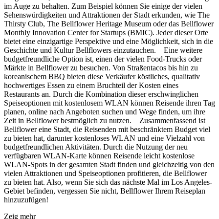
im Auge zu behalten. Zum Beispiel können Sie einige der vielen
Sehenswürdigkeiten und Attraktionen der Stadt erkunden, wie The
Thirsty Club, The Bellflower Heritage Museum oder das Bellflower
Monthly Innovation Center for Startups (BMIC). Jeder dieser Orte
bietet eine einzigartige Perspektive und eine Möglichkeit, sich in die
Geschichte und Kultur Bellflowers einzutauchen. Eine weitere
budgetfreundliche Option ist, einen der vielen Food-Trucks oder
Märkte in Bellflower zu besuchen. Von Straßentacos bis hin zu
koreanischem BBQ bieten diese Verkäufer köstliches, qualitativ
hochwertiges Essen zu einem Bruchteil der Kosten eines
Restaurants an. Durch die Kombination dieser erschwinglichen
Speiseoptionen mit kostenlosem WLAN können Reisende ihren Tag
planen, online nach Angeboten suchen und Wege finden, um ihre
Zeit in Bellflower bestmöglich zu nutzen. Zusammenfassend ist
Bellflower eine Stadt, die Reisenden mit beschränktem Budget viel
zu bieten hat, darunter kostenloses WLAN und eine Vielzahl von
budgetfreundlichen Aktivitäten. Durch die Nutzung der neu
verfügbaren WLAN-Karte können Reisende leicht kostenlose
WLAN-Spots in der gesamten Stadt finden und gleichzeitig von den
vielen Attraktionen und Speiseoptionen profitieren, die Bellflower
zu bieten hat. Also, wenn Sie sich das nächste Mal im Los Angeles-
Gebiet befinden, vergessen Sie nicht, Bellflower Ihrem Reiseplan
hinzuzufügen!
Zeig mehr