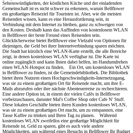
Sehenswürdigkeiten, der köstlichen Küche und der einladenden
Gemeinschaft ist es nicht schwer zu erkennen, warum Bellflower
ein großartiges Reiseziel für Touristen ist. Aber, wie die meisten
Reisenden wissen, kann es eine Herausforderung sein, in
Verbindung mit dem Internet zu bleiben, ganz zu schweigen von
den Kosten. Deshalb kann das Auffinden von kostenlosem WLAN
in Bellflower der beste Freund eines Reisenden sein.
Glücklicherweise bietet Bellflower eine Vielzahl von Optionen für
diejenigen, die Geld bei ihrer Internetverbindung sparen möchten.
Die Stadt hat kürzlich eine WLAN-Karte erstellt, die alle Bereiche
zeigt, in denen kostenloses WLAN verfügbar ist. Die Karte ist
online zugänglich und kann Ihnen dabei helfen, im Handumdrehen
einen WLAN-Hotspot zu finden. Ein Ort, um kostenloses WLAN
in Bellflower zu finden, ist die Gemeindebibliothek. Die Bibliothek
bietet ihren Nutzern einen Hochgeschwindigkeits-Internetzugang,
was sie zu einem großartigen Ort für Reisende macht, um ihre E-
Mails abzurufen oder ihre nächste Abenteuerreise zu recherchieren.
Eine andere Option ist, in einem der vielen Cafés in Bellflower
vorbeizuschauen, darunter Mal's Coffee Shop oder Cafe N' Stuff.
Diese lokalen Geschäfte bieten ihren Kunden kostenloses WLAN,
was sie zu einem großartigen Ort macht, um zu entspannen, eine
Tasse Kaffee zu trinken und Ihren Tag zu planen. Während
kostenloses WLAN zweifellos eine großartige Möglichkeit für
Reisende ist, Geld zu sparen, gibt es auch viele andere
Möglichkeiten, um während eines Besuchs in Bellflower Ihr Budget